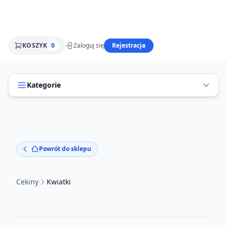
KOSZYK
0
Zaloguj się
Rejestracja
Kategorie
Powrót do sklepu
Cekiny
Kwiatki