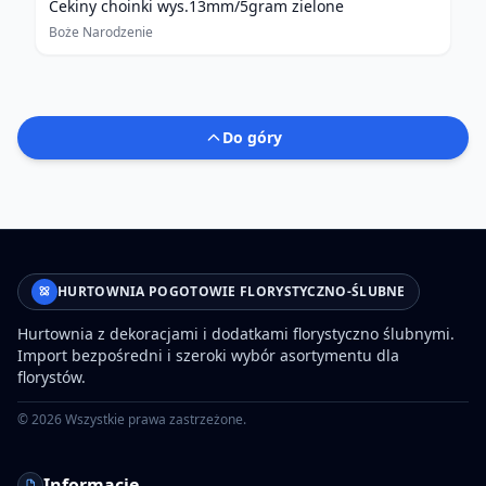
Cekiny choinki wys.13mm/5gram zielone
Boże Narodzenie
Do góry
HURTOWNIA POGOTOWIE FLORYSTYCZNO-ŚLUBNE
Hurtownia z dekoracjami i dodatkami florystyczno ślubnymi.
Import bezpośredni i szeroki wybór asortymentu dla
florystów.
©
2026
Wszystkie prawa zastrzeżone.
Informacje