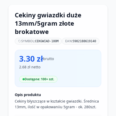
Cekiny gwiazdki duże
13mm/5gram złote
brokatowe
SYMBOL:
EAN:
CEKGWIAD-100M
5902188619140
3.30 zł
brutto
2.68 zł netto
Dostępne: 100+ szt.
Opis produktu
Cekiny błyszczące w kształcie gwiazdki. Średnica
13mm, ilość w opakowaniiu 5gram - ok. 280szt.