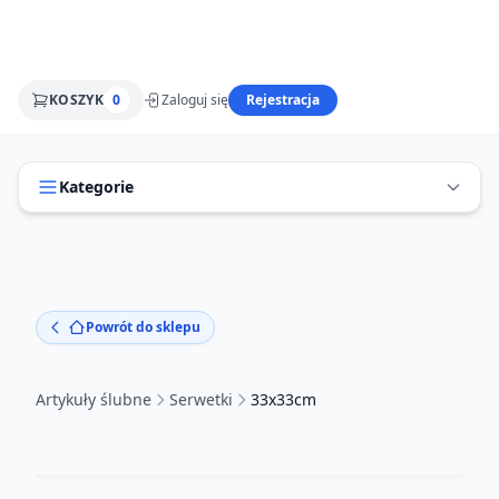
KOSZYK
0
Zaloguj się
Rejestracja
Kategorie
Powrót do sklepu
Artykuły ślubne
Serwetki
33x33cm