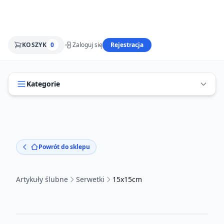
KOSZYK
0
Zaloguj się
Rejestracja
Kategorie
Powrót do sklepu
Artykuły ślubne
Serwetki
15x15cm