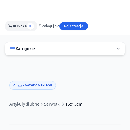
KOSZYK
0
Zaloguj się
Rejestracja
Kategorie
Powrót do sklepu
Artykuły ślubne
Serwetki
15x15cm