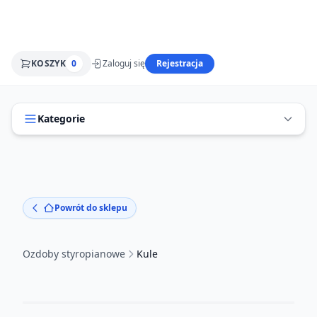
KOSZYK
0
Zaloguj się
Rejestracja
Kategorie
Powrót do sklepu
Ozdoby styropianowe
Kule