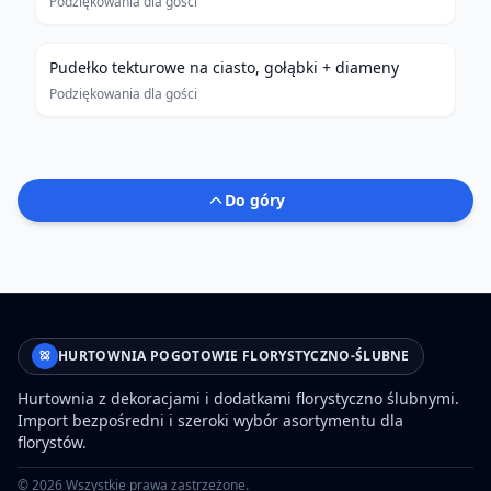
Podziękowania dla gości
Pudełko tekturowe na ciasto, gołąbki + diameny
Podziękowania dla gości
Do góry
HURTOWNIA POGOTOWIE FLORYSTYCZNO-ŚLUBNE
Hurtownia z dekoracjami i dodatkami florystyczno ślubnymi.
Import bezpośredni i szeroki wybór asortymentu dla
florystów.
©
2026
Wszystkie prawa zastrzeżone.