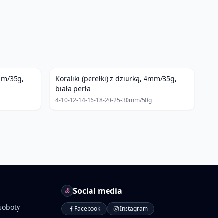
4mm/35g,
Koraliki (perełki) z dziurką, 4mm/35g,
biała perła
4-10-12-14-16-18-20-25-30mm/50g
Social media
soboty
Facebook
Instagram