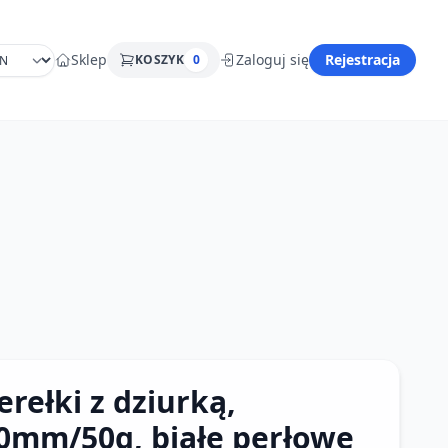
Sklep
Zaloguj się
Rejestracja
KOSZYK
0
erełki z dziurką,
0mm/50g, białe perłowe