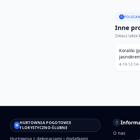
POLECAN
Inne pro
Zobacz także 
Koraliki (
jasnokre
4-10-12-14
Informa
HURTOWNIA POGOTOWIE
FLORYSTYCZNO-ŚLUBNE
O nas
Hurtownia z dekoracjami i dodatkami