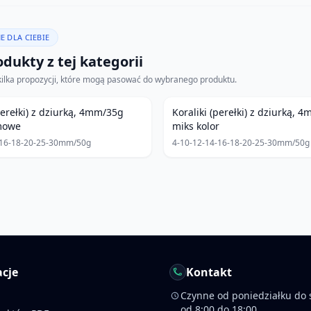
E DLA CIEBIE
dukty z tej kategorii
kilka propozycji, które mogą pasować do wybranego produktu.
perełki) z dziurką, 4mm/35g
Koraliki (perełki) z dziurką, 
mowe
miks kolor
-16-18-20-25-30mm/50g
4-10-12-14-16-18-20-25-30mm/50g
cje
Kontakt
Czynne od poniedziałku do 
od 8:00 do 18:00