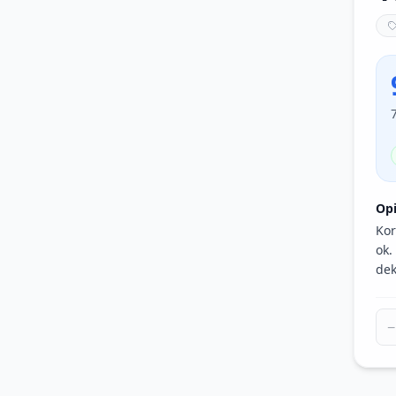
Op
Kor
ok.
dek
−