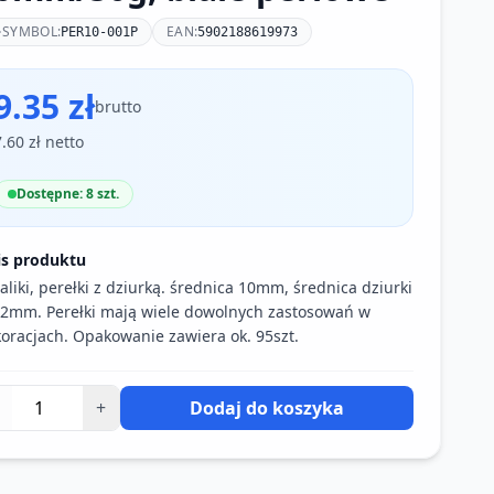
SYMBOL:
EAN:
PER10-001P
5902188619973
9.35 zł
brutto
7.60 zł netto
Dostępne: 8 szt.
is produktu
aliki, perełki z dziurką. średnica 10mm, średnica dziurki
 2mm. Perełki mają wiele dowolnych zastosowań w
oracjach. Opakowanie zawiera ok. 95szt.
+
Dodaj do koszyka