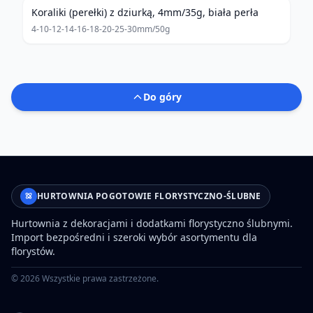
Koraliki (perełki) z dziurką, 4mm/35g, biała perła
4-10-12-14-16-18-20-25-30mm/50g
Do góry
HURTOWNIA POGOTOWIE FLORYSTYCZNO-ŚLUBNE
Hurtownia z dekoracjami i dodatkami florystyczno ślubnymi.
Import bezpośredni i szeroki wybór asortymentu dla
florystów.
©
2026
Wszystkie prawa zastrzeżone.