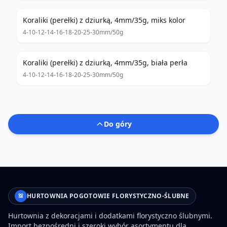
Koraliki (perełki) z dziurką, 4mm/35g, miks kolor
4-10-12-14-16-18-20-25-30mm/50g
Koraliki (perełki) z dziurką, 4mm/35g, biała perła
4-10-12-14-16-18-20-25-30mm/50g
Do góry
HURTOWNIA POGOTOWIE FLORYSTYCZNO-ŚLUBNE
Hurtownia z dekoracjami i dodatkami florystyczno ślubnymi.
Import bezpośredni i szeroki wybór asortymentu dla