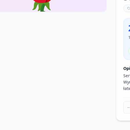
Op
Ser
Wym
łat
−