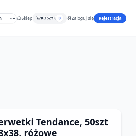
Sklep
Zaloguj się
Rejestracja
KOSZYK
0
erwetki Tendance, 50szt
8x38, różowe