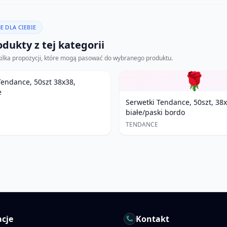
E DLA CIEBIE
dukty z tej kategorii
kilka propozycji, które mogą pasować do wybranego produktu.
🌹
Tendance, 50szt 38x38,
e
Serwetki Tendance, 50szt, 38
białe/paski bordo
TENDANCE
cje
Kontakt