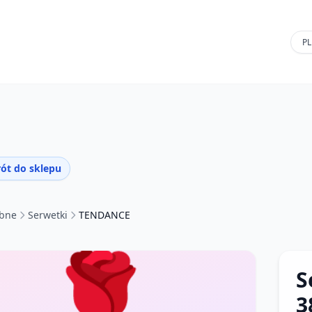
ót do sklepu
ubne
Serwetki
TENDANCE
🌹
S
3