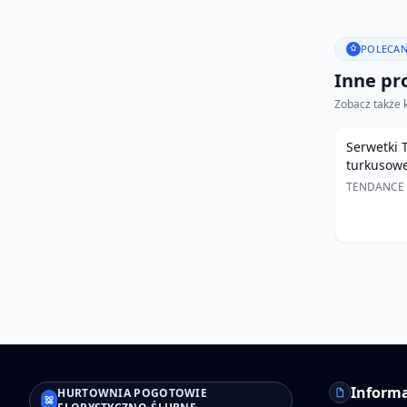
POLECAN
Inne pro
Zobacz także 
Serwetki 
turkusow
TENDANCE
Informa
HURTOWNIA POGOTOWIE