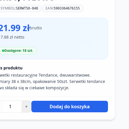
SYMBOL:
EAN:
SERWT50-040
5903364676155
21.99 zł
brutto
17.88 zł netto
Dostępne: 18 szt.
is produktu
wetki restauracyjne Tendance, dwuwarstwowe.
iary 38 x 38cm, opakowanie 50szt. Serwetki tendance
wo składa się w ciekawe kompozycje.
+
Dodaj do koszyka