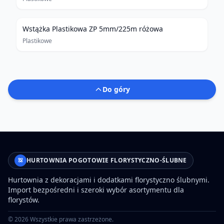
Wstążka Plastikowa ZP 5mm/225m różowa
Plastikowe
Do góry
HURTOWNIA POGOTOWIE FLORYSTYCZNO-ŚLUBNE
Hurtownia z dekoracjami i dodatkami florystyczno ślubnymi.
Import bezpośredni i szeroki wybór asortymentu dla
florystów.
©
2026
Wszystkie prawa zastrzeżone.