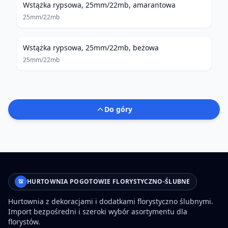
Wstążka rypsowa, 25mm/22mb, amarantowa
25mm/22mb
Wstążka rypsowa, 25mm/22mb, beżowa
25mm/22mb
Do góry
HURTOWNIA POGOTOWIE FLORYSTYCZNO-ŚLUBNE
Hurtownia z dekoracjami i dodatkami florystyczno ślubnymi.
Import bezpośredni i szeroki wybór asortymentu dla
florystów.