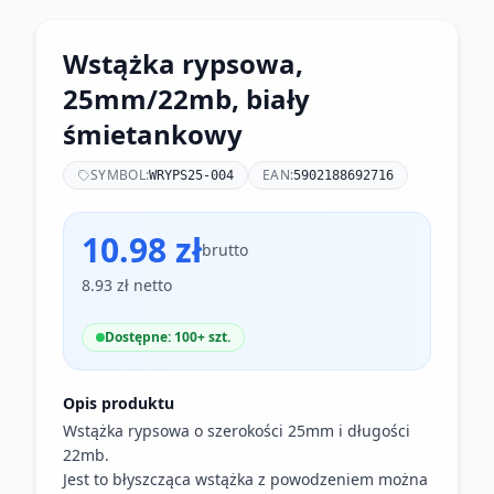
Wstążka rypsowa,
25mm/22mb, biały
śmietankowy
SYMBOL:
EAN:
WRYPS25-004
5902188692716
10.98 zł
brutto
8.93 zł netto
Dostępne: 100+ szt.
Opis produktu
Wstążka rypsowa o szerokości 25mm i długości
22mb.
Jest to błyszcząca wstążka z powodzeniem można