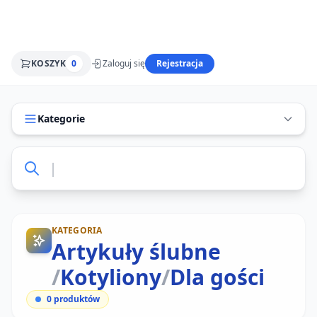
KOSZYK
0
Zaloguj się
Rejestracja
Kategorie
KATEGORIA
Artykuły ślubne
/
Kotyliony
/
Dla gości
0
produktów