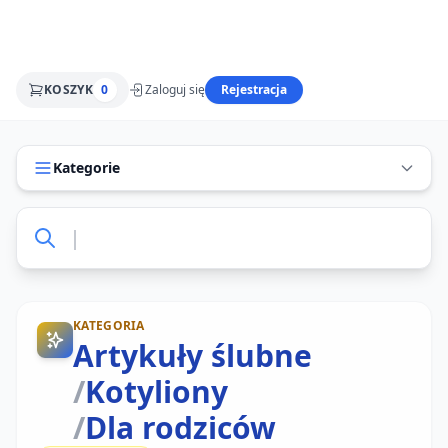
KOSZYK
0
Zaloguj się
Rejestracja
Kategorie
KATEGORIA
Artykuły ślubne
/
Kotyliony
/
Dla rodziców