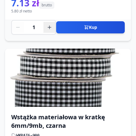
7.13 zł
brutto
5.80 zł netto
Kup
Wstążka materiałowa w kratkę
6mm/9mb, czarna
WKRAT6-900