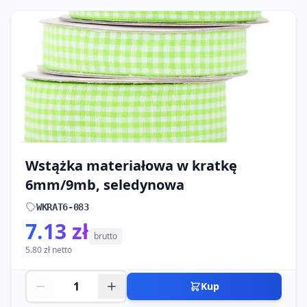
Wstążka materiałowa w kratkę
6mm/9mb, seledynowa
WKRAT6-083
7.13 zł
brutto
5.80 zł netto
Kup