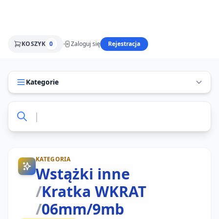
KOSZYK
0
Zaloguj się
Rejestracja
Kategorie
KATEGORIA
Wstążki inne
/
Kratka WKRAT
/
06mm/9mb