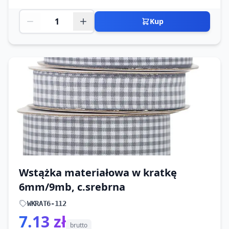
Kup
Wstążka materiałowa w kratkę
6mm/9mb, c.srebrna
WKRAT6-112
7.13 zł
brutto