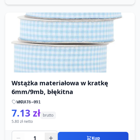
Wstążka materiałowa w kratkę
6mm/9mb, błękitna
WKRAT6-091
7.13 zł
brutto
5.80 zł netto
Kup