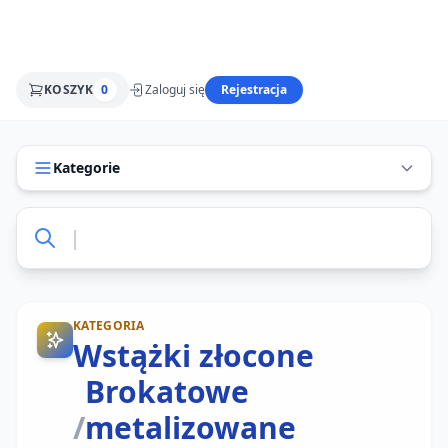
KOSZYK
0
Zaloguj się
Rejestracja
Kategorie
KATEGORIA
Wstążki złocone
Brokatowe
/
metalizowane