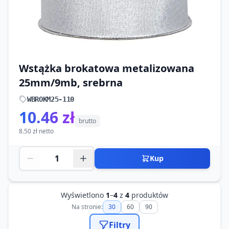
Wstążka brokatowa metalizowana
25mm/9mb, srebrna
WBROKM25-110
10.46 zł
brutto
8.50 zł netto
Kup
Wyświetlono
1
–
4
z
4
produktów
Na stronie:
30
60
90
Filtry