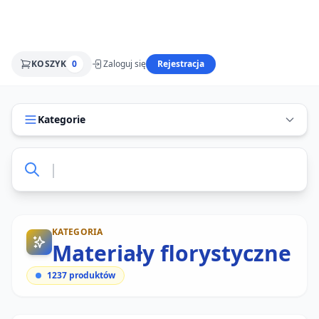
KOSZYK
0
Zaloguj się
Rejestracja
Kategorie
KATEGORIA
Materiały florystyczne
1237
produktów