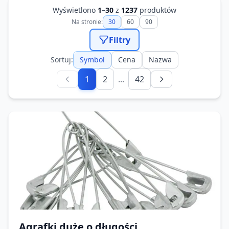
Wyświetlono
1
–
30
z
1237
produktów
Na stronie:
30
60
90
Filtry
Sortuj:
Symbol
Cena
Nazwa
1
2
...
42
Agrafki duże o długości