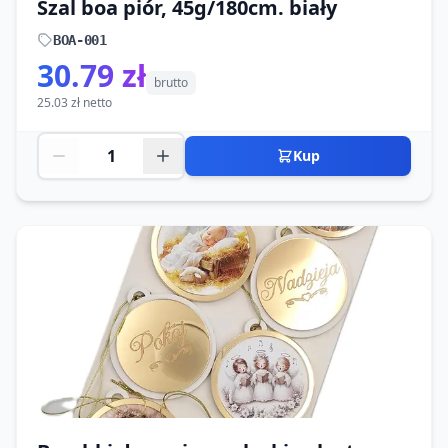
Szal boa piór, 45g/180cm. biały
BOA-001
30.79 zł
brutto
25.03 zł netto
Kup