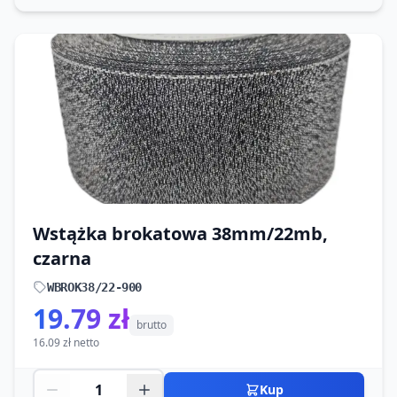
Wstążka brokatowa 38mm/22mb,
czarna
WBROK38/22-900
19.79 zł
brutto
16.09 zł netto
Kup