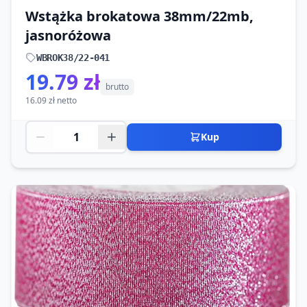
Wstążka brokatowa 38mm/22mb,
jasnoróżowa
WBROK38/22-041
19.79 zł
brutto
16.09 zł netto
Kup