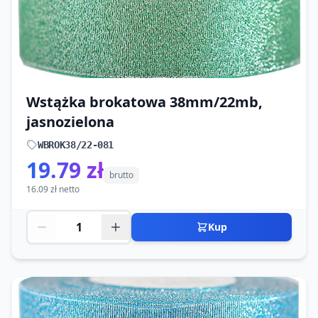
Wstążka brokatowa 38mm/22mb,
jasnozielona
WBROK38/22-081
19.79 zł
brutto
16.09 zł netto
Kup