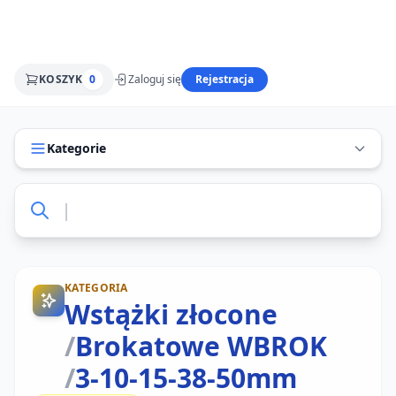
KOSZYK
0
Zaloguj się
Rejestracja
Kategorie
KATEGORIA
Wstążki złocone
/
Brokatowe WBROK
/
3-10-15-38-50mm