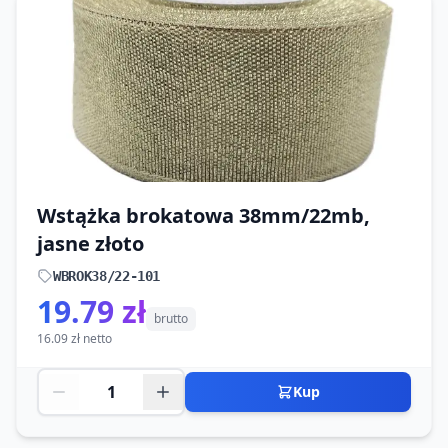
Wstążka brokatowa 38mm/22mb,
jasne złoto
WBROK38/22-101
19.79 zł
brutto
16.09 zł netto
Kup