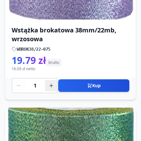
Wstążka brokatowa 38mm/22mb,
wrzosowa
WBROK38/22-075
19.79 zł
brutto
16.09 zł netto
Kup