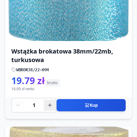
Wstążka brokatowa 38mm/22mb,
turkusowa
WBROK38/22-094
19.79 zł
brutto
16.09 zł netto
Kup