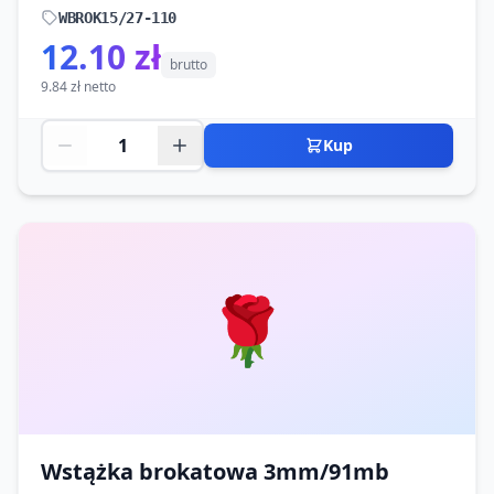
WBROK15/27-110
12.10 zł
brutto
9.84 zł netto
Kup
🌹
Wstążka brokatowa 3mm/91mb