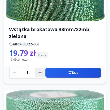
Wstążka brokatowa 38mm/22mb,
zielona
WBROK38/22-080
19.79 zł
brutto
16.09 zł netto
Kup