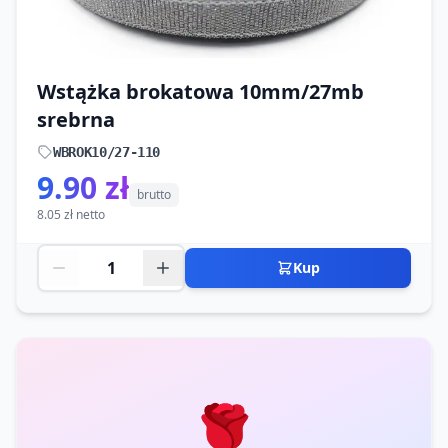
Wstążka brokatowa 10mm/27mb
srebrna
WBROK10/27-110
9.90 zł
brutto
8.05 zł netto
Kup
🌹