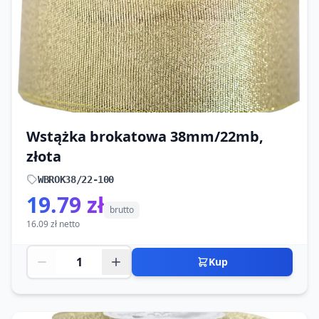
Wstążka brokatowa 38mm/22mb,
złota
WBROK38/22-100
19.79 zł
brutto
16.09 zł netto
Kup