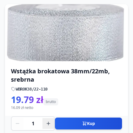
Wstążka brokatowa 38mm/22mb,
srebrna
WBROK38/22-110
19.79 zł
brutto
16.09 zł netto
Kup