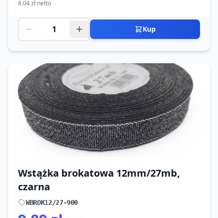
8.04 zł netto
Kup
Wstążka brokatowa 12mm/27mb,
czarna
WBROK12/27-900