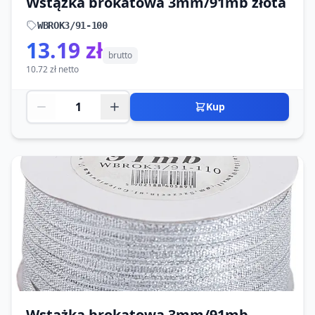
Wstążka brokatowa 3mm/91mb złota
WBROK3/91-100
13.19 zł
brutto
10.72 zł netto
Kup
Wstążka brokatowa 3mm/91mb