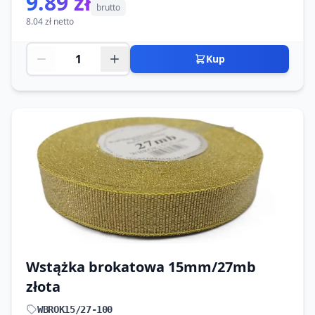
9.89 zł
brutto
8.04 zł netto
Kup
Wstążka brokatowa 15mm/27mb
złota
WBROK15/27-100