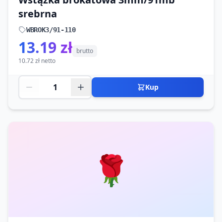
srebrna
WBROK3/91-110
13.19 zł
brutto
10.72 zł netto
Kup
🌹