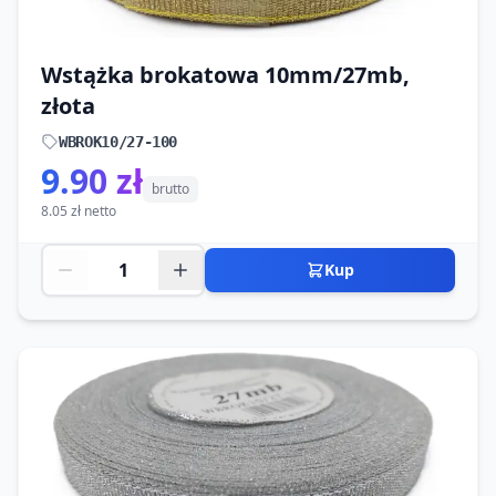
Wstążka brokatowa 10mm/27mb,
złota
WBROK10/27-100
9.90 zł
brutto
8.05 zł netto
Kup