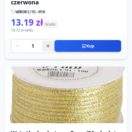
czerwona
WBROK3/91-050
13.19 zł
brutto
10.72 zł netto
Kup