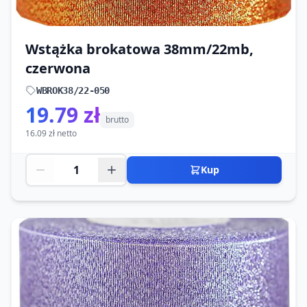
Wstążka brokatowa 38mm/22mb,
czerwona
WBROK38/22-050
19.79 zł
brutto
16.09 zł netto
Kup