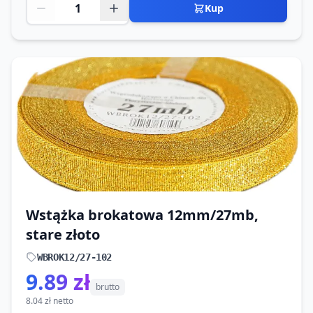
Kup
Wstążka brokatowa 12mm/27mb,
stare złoto
WBROK12/27-102
9.89 zł
brutto
8.04 zł netto