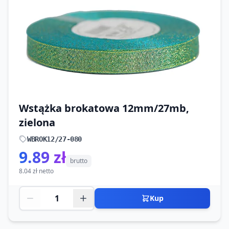
Wstążka brokatowa 12mm/27mb,
zielona
WBROK12/27-080
9.89 zł
brutto
8.04 zł netto
Kup