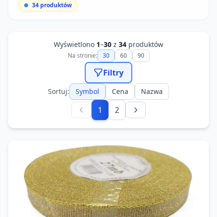
34
produktów
Wyświetlono
1
–
30
z
34
produktów
Na stronie:
30
60
90
Filtry
Sortuj:
Symbol
Cena
Nazwa
1
2