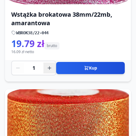
Wstążka brokatowa 38mm/22mb,
amarantowa
WBROK38/22-044
19.79 zł
brutto
16.09 zł netto
Kup