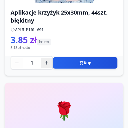
Aplikacje krzyżyk 25x30mm, 44szt.
błękitny
APLM-M101-091
3.85 zł
brutto
3.13 zł netto
Kup
🌹