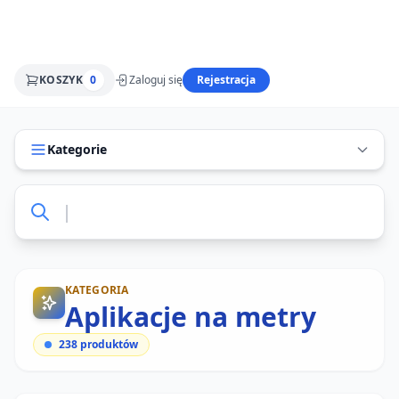
KOSZYK
0
Zaloguj się
Rejestracja
Kategorie
KATEGORIA
Aplikacje na metry
238
produktów