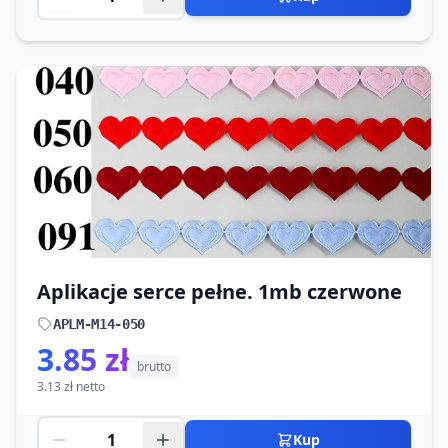
Aplikacje serce pełne. 1mb czerwone
APLM-M14-050
3.85 zł
brutto
3.13 zł netto
Kup