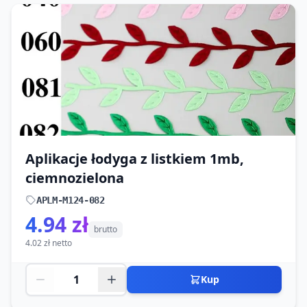
Aplikacje łodyga z listkiem 1mb,
ciemnozielona
APLM-M124-082
4.94 zł
brutto
4.02 zł netto
Kup