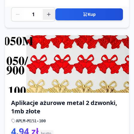
Kup
Aplikacje ażurowe metal 2 dzwonki,
1mb złote
APLM-M151-100
4.94 zł
brutto