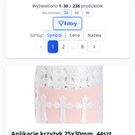
Wyświetlono
1
–
30
z
238
produktów
Na stronie:
30
60
90
Filtry
Sortuj:
Symbol
Cena
Nazwa
1
2
...
8
Aplikacje krzyżyk 25x30mm, 44szt.