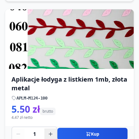
Aplikacje łodyga z listkiem 1mb, złota
metal
APLM-M124-100
5.50 zł
brutto
4.47 zł netto
Kup