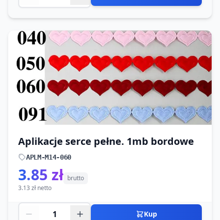
Aplikacje serce pełne. 1mb bordowe
APLM-M14-060
3.85 zł
brutto
3.13 zł netto
Kup