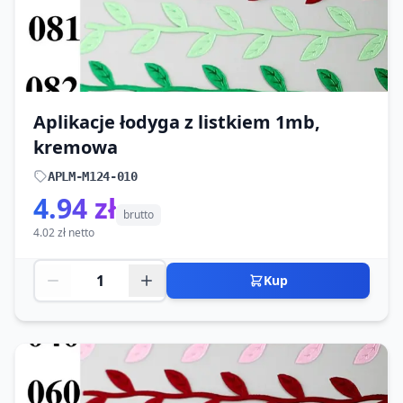
Aplikacje łodyga z listkiem 1mb,
kremowa
APLM-M124-010
4.94 zł
brutto
4.02 zł netto
Kup