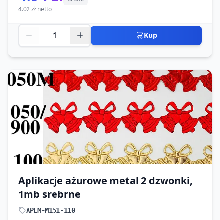
4.02 zł netto
Kup
Aplikacje ażurowe metal 2 dzwonki,
1mb srebrne
APLM-M151-110