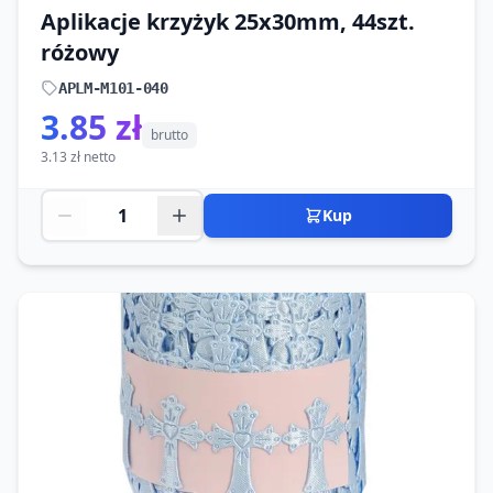
Aplikacje krzyżyk 25x30mm, 44szt.
różowy
APLM-M101-040
3.85 zł
brutto
3.13 zł netto
Kup