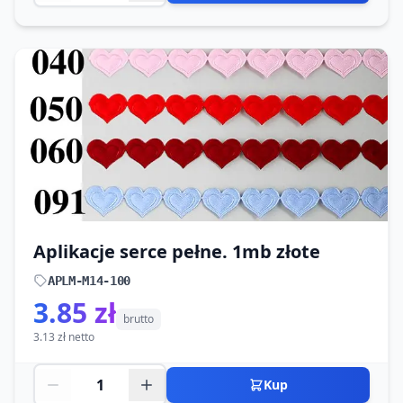
Aplikacje serce pełne. 1mb złote
APLM-M14-100
3.85 zł
brutto
3.13 zł netto
Kup