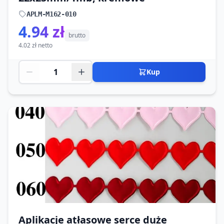
APLM-M162-010
4.94 zł
brutto
4.02 zł netto
Kup
Aplikacje atłasowe serce duże