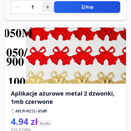
Kup
Aplikacje ażurowe metal 2 dzwonki,
1mb czerwone
APLM-M151-050M
4.94 zł
brutto
4.02 zł netto