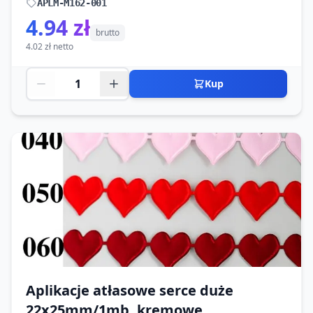
APLM-M162-001
4.94 zł
brutto
4.02 zł netto
Kup
Aplikacje atłasowe serce duże
22x25mm/1mb, kremowe