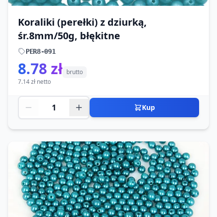
Koraliki (perełki) z dziurką,
śr.8mm/50g, błękitne
PER8-091
8.78 zł
brutto
7.14 zł netto
Kup