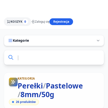
KOSZYK
0
Zaloguj się
Rejestracja
Kategorie
KATEGORIA
Perełki
/
Pastelowe
/
8mm/50g
26
produktów