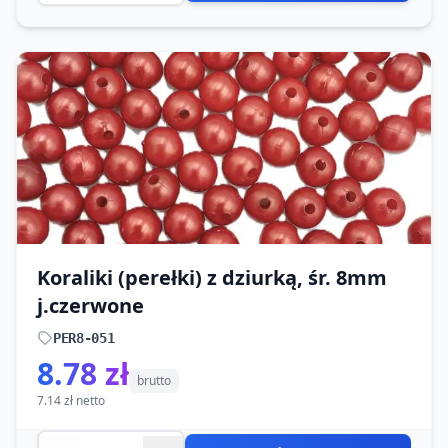
Koraliki (perełki) z dziurką, śr. 8mm
j.czerwone
PER8-051
8.78 zł
brutto
7.14 zł netto