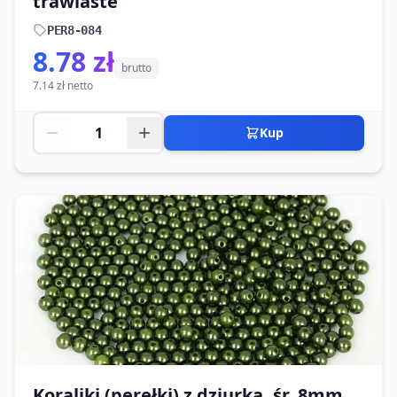
trawiaste
PER8-084
8.78 zł
brutto
7.14 zł netto
Kup
Koraliki (perełki) z dziurką, śr. 8mm