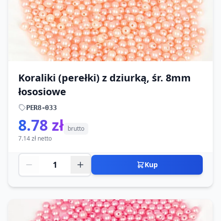
Koraliki (perełki) z dziurką, śr. 8mm
łososiowe
PER8-033
8.78 zł
brutto
7.14 zł netto
Kup