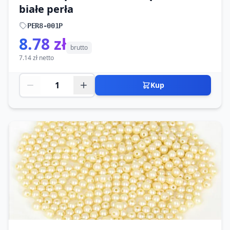
białe perła
PER8-001P
8.78 zł
brutto
7.14 zł netto
Kup