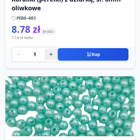
oliwkowe
PER8-085
8.78 zł
brutto
7.14 zł netto
Kup