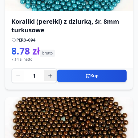
Koraliki (perełki) z dziurką, śr. 8mm
turkusowe
PER8-094
8.78 zł
brutto
7.14 zł netto
Kup