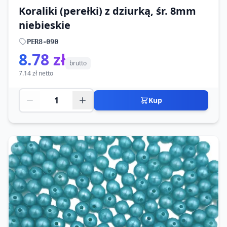
Koraliki (perełki) z dziurką, śr. 8mm
niebieskie
PER8-090
8.78 zł
brutto
7.14 zł netto
Kup