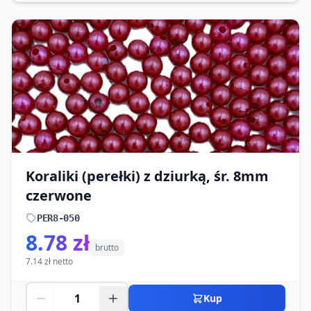
Koraliki (perełki) z dziurką, śr. 8mm
czerwone
PER8-050
8.78 zł
brutto
7.14 zł netto
Kup