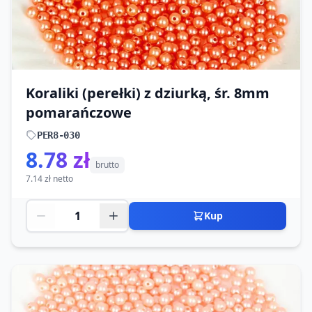
Koraliki (perełki) z dziurką, śr. 8mm
pomarańczowe
PER8-030
8.78 zł
brutto
7.14 zł netto
Kup