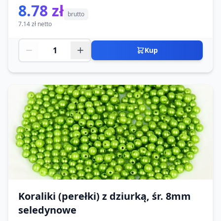
8.78 zł
brutto
7.14 zł netto
Kup
Koraliki (perełki) z dziurką, śr. 8mm
seledynowe