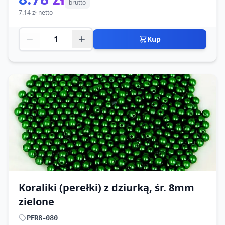
brutto
7.14 zł netto
Kup
Koraliki (perełki) z dziurką, śr. 8mm
zielone
PER8-080