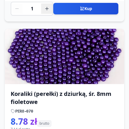
Kup
Koraliki (perełki) z dziurką, śr. 8mm
fioletowe
PER8-070
8.78 zł
brutto