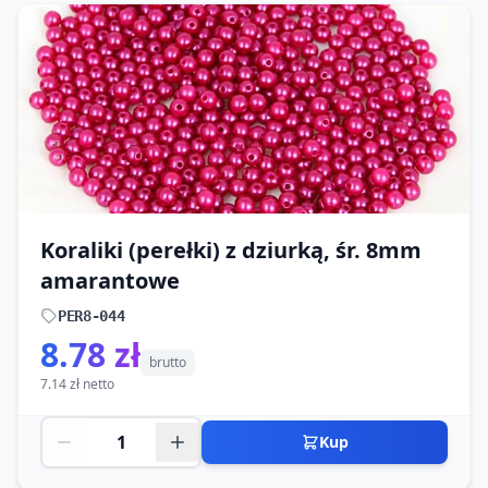
Koraliki (perełki) z dziurką, śr. 8mm
amarantowe
PER8-044
8.78 zł
brutto
7.14 zł netto
Kup