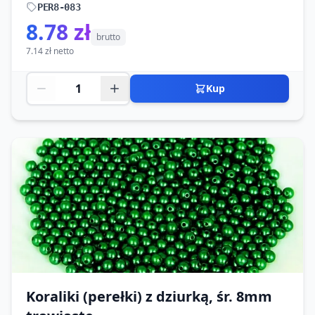
PER8-083
8.78 zł
brutto
7.14 zł netto
Kup
Koraliki (perełki) z dziurką, śr. 8mm