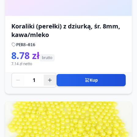
Koraliki (perełki) z dziurką, śr. 8mm,
kawa/mleko
PER8-016
8.78 zł
brutto
7.14 zł netto
Kup