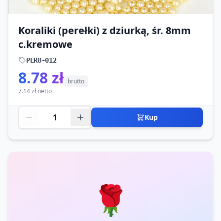
Koraliki (perełki) z dziurką, śr. 8mm
c.kremowe
PER8-012
8.78 zł
brutto
7.14 zł netto
Kup
🌹