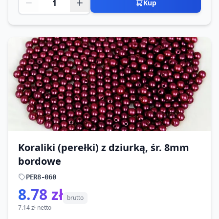
Kup
Koraliki (perełki) z dziurką, śr. 8mm
bordowe
PER8-060
8.78 zł
brutto
7.14 zł netto