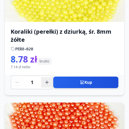
Koraliki (perełki) z dziurką, śr. 8mm
żółte
PER8-020
8.78 zł
brutto
7.14 zł netto
Kup