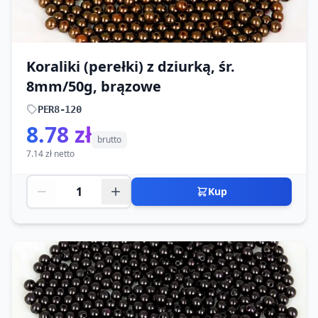
Koraliki (perełki) z dziurką, śr.
8mm/50g, brązowe
PER8-120
8.78 zł
brutto
7.14 zł netto
Kup