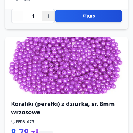
7.14 zł netto
Kup
Koraliki (perełki) z dziurką, śr. 8mm
wrzosowe
PER8-075
8.78 zł