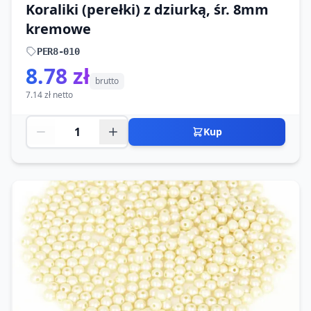
Koraliki (perełki) z dziurką, śr. 8mm
kremowe
PER8-010
8.78 zł
brutto
7.14 zł netto
Kup