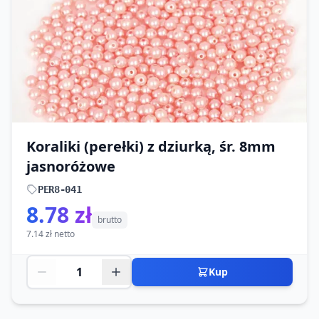
Koraliki (perełki) z dziurką, śr. 8mm
jasnoróżowe
PER8-041
8.78 zł
brutto
7.14 zł netto
Kup