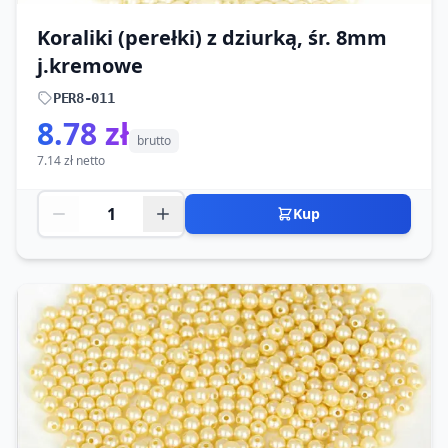
Koraliki (perełki) z dziurką, śr. 8mm
j.kremowe
PER8-011
8.78 zł
brutto
7.14 zł netto
Kup