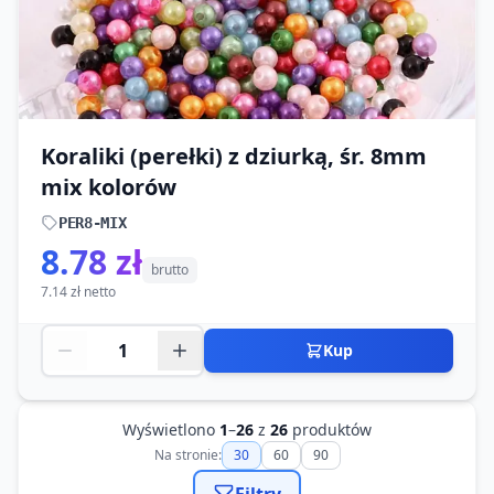
Koraliki (perełki) z dziurką, śr. 8mm
mix kolorów
PER8-MIX
8.78 zł
brutto
7.14 zł netto
Kup
Wyświetlono
1
–
26
z
26
produktów
Na stronie:
30
60
90