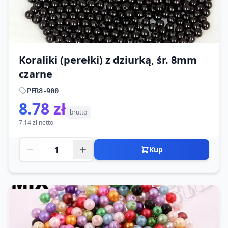
Koraliki (perełki) z dziurką, śr. 8mm
czarne
PER8-900
8.78 zł
brutto
7.14 zł netto
Kup