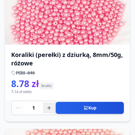
Koraliki (perełki) z dziurką, 8mm/50g,
różowe
PER8-040
8.78 zł
brutto
7.14 zł netto
Kup