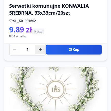
Serwetki komunujne KONWALIA
SREBRNA, 33x33cm/20szt
SL_KO 001602
9.89 zł
brutto
8.04 zł netto
Kup