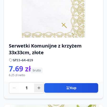
Serwetki Komunijne z krzyżem
33x33cm, złote
SP33-64-019
7.69 zł
brutto
6.25 zł netto
Kup