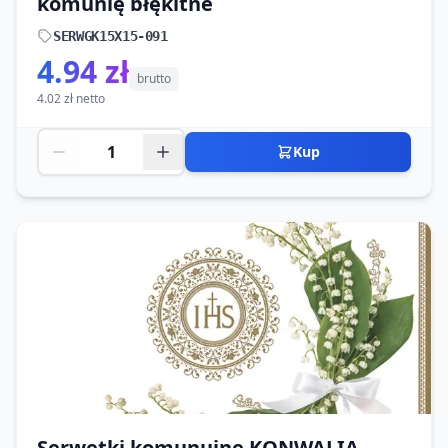
komunię błękitne
SERWGK15X15-091
4.94 zł
brutto
4.02 zł netto
Kup
Serwetki komunujne KONWALIA