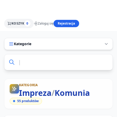
KOSZYK
0
Zaloguj się
Rejestracja
Kategorie
KATEGORIA
Impreza
/
Komunia
55
produktów