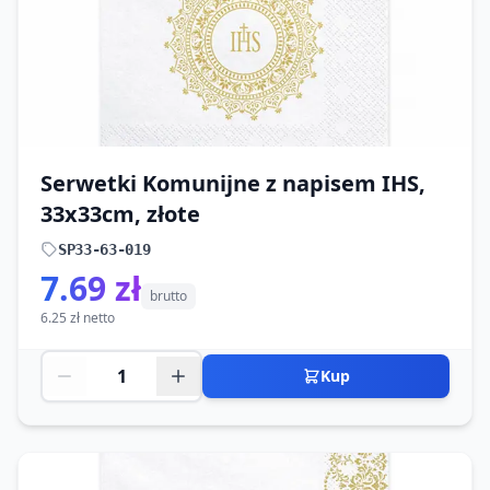
Serwetki Komunijne z napisem IHS,
33x33cm, złote
SP33-63-019
7.69 zł
brutto
6.25 zł netto
Kup