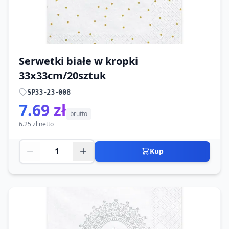
Serwetki białe w kropki
33x33cm/20sztuk
SP33-23-008
7.69 zł
brutto
6.25 zł netto
Kup