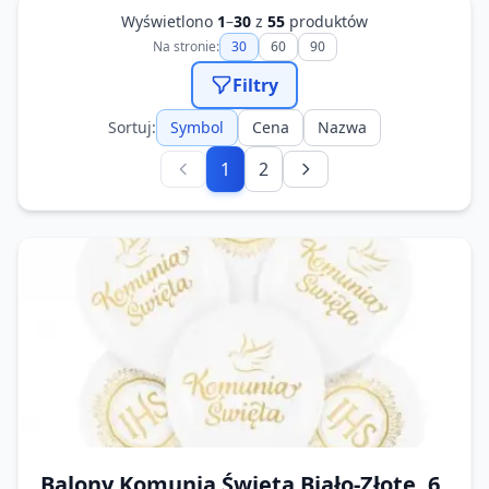
Wyświetlono
1
–
30
z
55
produktów
Na stronie:
30
60
90
Filtry
Sortuj:
Symbol
Cena
Nazwa
1
2
Balony Komunia Święta Biało-Złote, 6