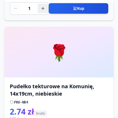
Kup
🌹
Pudełko tekturowe na Komunię,
14x19cm, niebieskie
PKV-NR4
2.74 zł
brutto