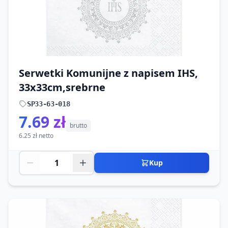
Serwetki Komunijne z napisem IHS,
33x33cm,srebrne
SP33-63-018
7.69 zł
brutto
6.25 zł netto
Kup