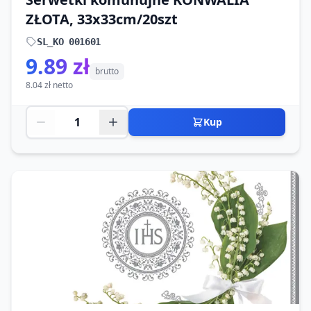
ZŁOTA, 33x33cm/20szt
SL_KO 001601
9.89 zł
brutto
8.04 zł netto
Kup