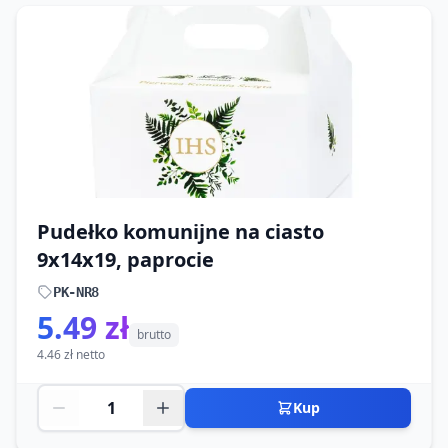
Pudełko komunijne na ciasto
9x14x19, paprocie
PK-NR8
5.49 zł
brutto
4.46 zł netto
Kup