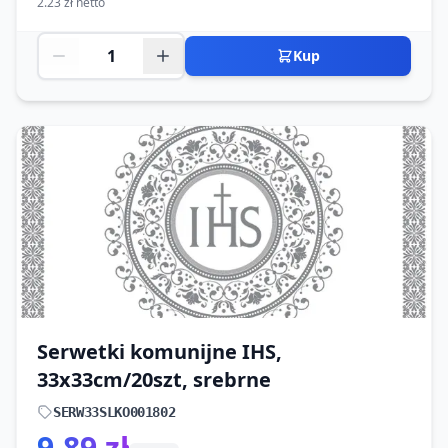
2.23 zł netto
Kup
Serwetki komunijne IHS,
33x33cm/20szt, srebrne
SERW33SLKO001802
9.89 zł