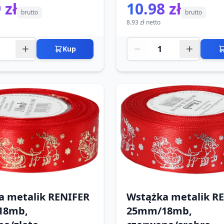
 zł
10.98 zł
brutto
brutto
8.93 zł netto
Kup
a metalik RENIFER
Wstążka metalik R
18mb,
25mm/18mb,