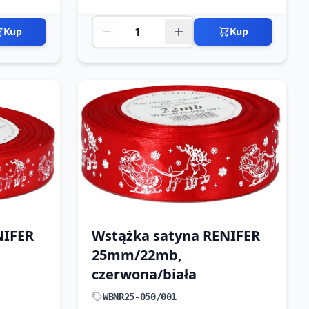
Kup
Kup
NIFER
Wstążka satyna RENIFER
25mm/22mb,
czerwona/biała
WBNR25-050/001