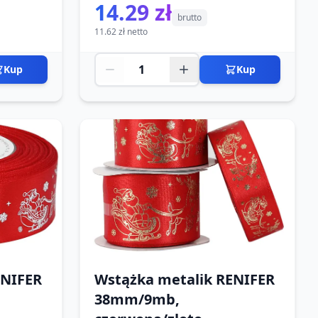
14.29 zł
brutto
11.62 zł netto
Kup
Kup
ENIFER
Wstążka metalik RENIFER
38mm/9mb,