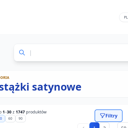
GORIA
stążki satynowe
no
1
–
30
z
1747
produktów
Filtry
0
60
90