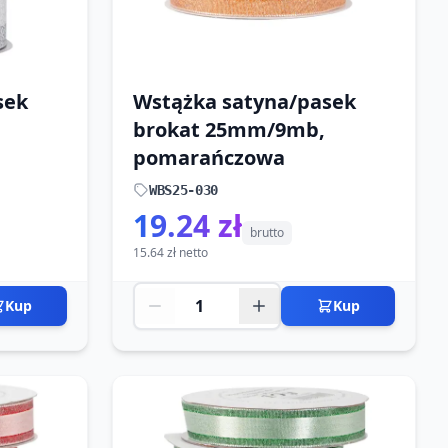
sek
Wstążka satyna/pasek
brokat 25mm/9mb,
pomarańczowa
WBS25-030
19.24 zł
brutto
15.64 zł netto
Kup
Kup