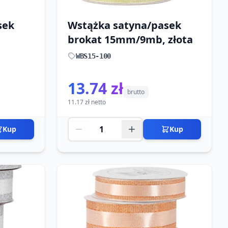
sek
Wstążka satyna/pasek
brokat 15mm/9mb, złota
WBS15-100
13.74 zł
brutto
11.17 zł netto
Kup
Kup