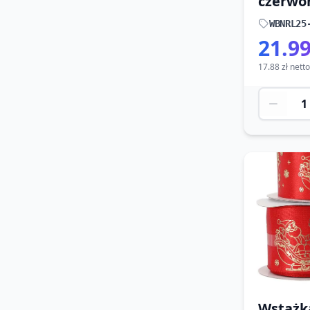
czerwo
WBNRL25
21.99
17.88 zł netto
Wstążk