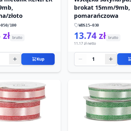
9mb,
brokat 15mm/9mb,
na/złoto
pomarańczowa
-050/100
WBS15-030
 zł
13.74 zł
brutto
brutto
11.17 zł netto
Kup