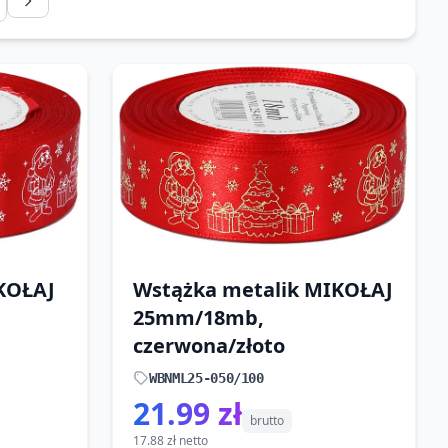
KOŁAJ
Wstążka metalik MIKOŁAJ
25mm/18mb,
czerwona/złoto
WBNML25-050/100
21.99 zł
brutto
17.88 zł netto