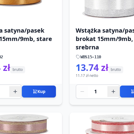
a satyna/pasek
Wstążka satyna/pa
 15mm/9mb, stare
brokat 15mm/9mb,
srebrna
02
WBS15-110
 zł
13.74 zł
brutto
brutto
11.17 zł netto
Kup