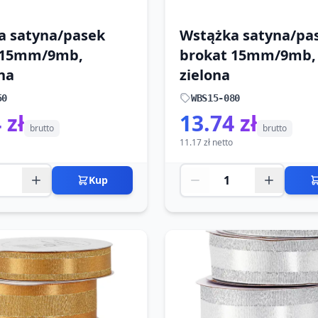
a satyna/pasek
Wstążka satyna/pa
 15mm/9mb,
brokat 15mm/9mb,
na
zielona
50
WBS15-080
 zł
13.74 zł
brutto
brutto
11.17 zł netto
Kup