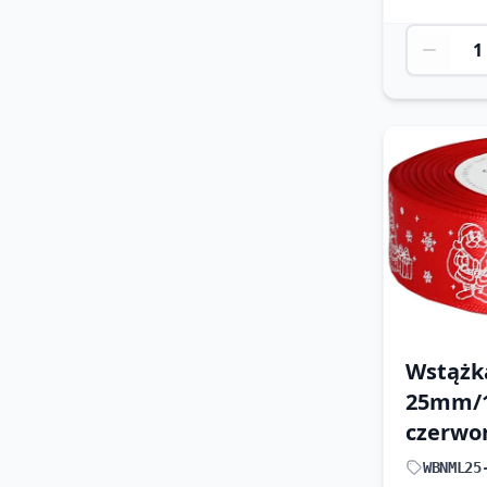
Wstążk
25mm/
czerwo
WBNML25