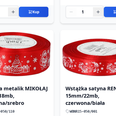
Kup
a metalik MIKOŁAJ
Wstążka satyna RE
18mb,
15mm/22mb,
na/srebro
czerwona/biała
-050/110
WBNR15-050/001