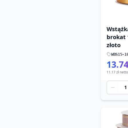
Wstążk
brokat
złoto
WBS15-1
13.74
11.17 zł netto