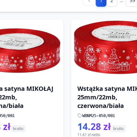
1
2
...
59
a satyna MIKOŁAJ
Wstążka satyna MI
22mb,
25mm/22mb,
na/biała
czerwona/biała
050/001
WBNM25-050/001
 zł
14.28 zł
brutto
brutto
11.61 zł netto