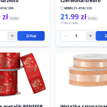
na/złoto
czerwona/srebro
-050/100
WBNRL25-050/110
 zł
21.99 zł
brutto
brutto
17.88 zł netto
Kup
a metalik RENIFER
Wstążka satyna/pa