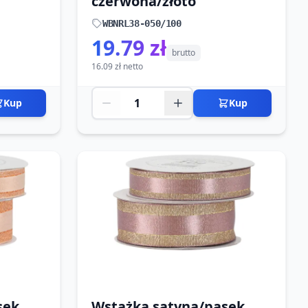
czerwona/złoto
WBNRL38-050/100
19.79 zł
brutto
16.09 zł netto
Kup
Kup
sek
Wstążka satyna/pasek