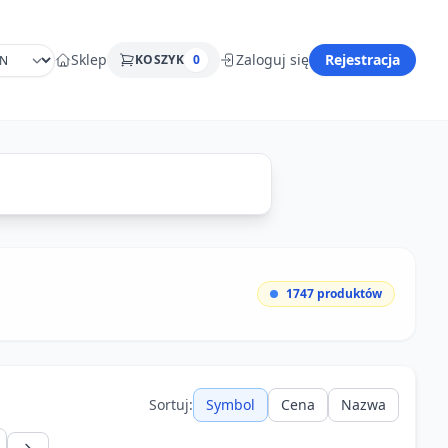
Sklep
Zaloguj się
Rejestracja
KOSZYK
0
1747
produktów
Sortuj:
Symbol
Cena
Nazwa