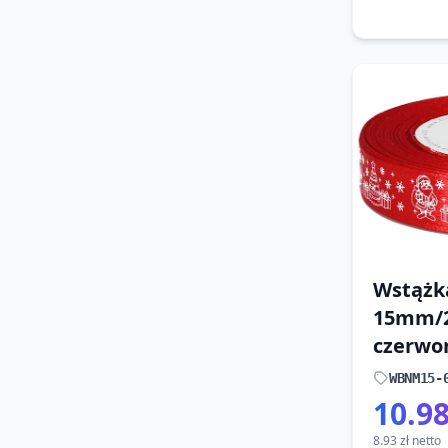
Wstążk
15mm/
czerwo
WBNM15-
10.98
8.93 zł netto