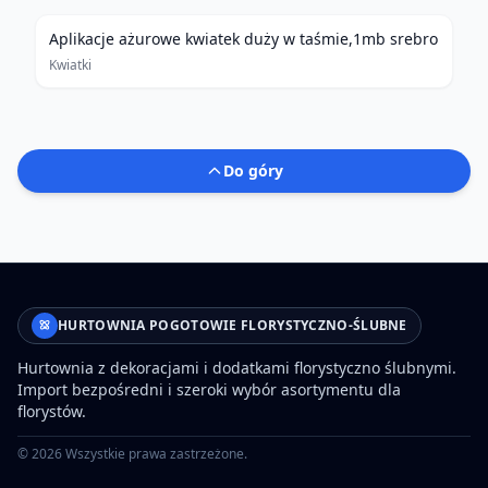
Aplikacje ażurowe kwiatek duży w taśmie,1mb srebro
Kwiatki
Do góry
HURTOWNIA POGOTOWIE FLORYSTYCZNO-ŚLUBNE
Hurtownia z dekoracjami i dodatkami florystyczno ślubnymi.
Import bezpośredni i szeroki wybór asortymentu dla
florystów.
©
2026
Wszystkie prawa zastrzeżone.