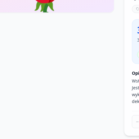
Op
Wst
Jes
wyk
dek
−