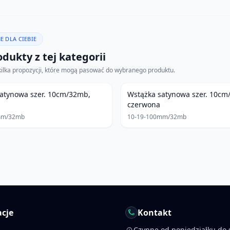
E DLA CIEBIE
dukty z tej kategorii
kilka propozycji, które mogą pasować do wybranego produktu.
atynowa szer. 10cm/32mb,
Wstążka satynowa szer. 10cm
czerwona
mm/32mb
10-19-100mm/32mb
cje
Kontakt
Czynne od poniedziałku do 