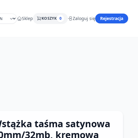
Sklep
Zaloguj się
Rejestracja
KOSZYK
0
stążka taśma satynowa
0mm/32mb, kremowa