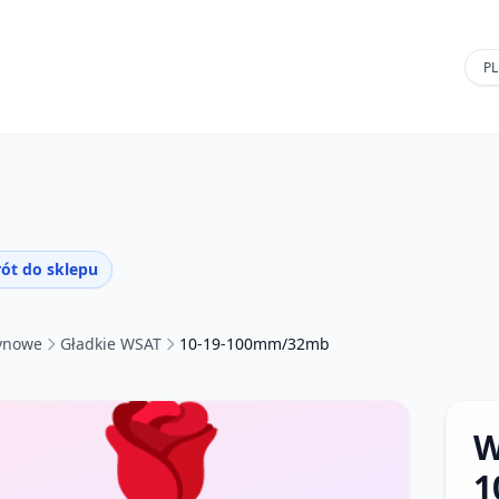
ót do sklepu
tynowe
Gładkie WSAT
10-19-100mm/32mb
🌹
W
1