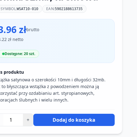
SYMBOL:
EAN:
WSAT10-010
5902188613735
3.96 zł
brutto
3.22 zł netto
Dostępne: 20 szt.
is produktu
ążka satynowa o szerokości 10mm i długości 32mb.
t to błyszcząca wstążka z powodzeniem można ją
orzystać przy ozdabianiu art. styropianowych,
oracjach ślubnych i wielu innych.
+
Dodaj do koszyka