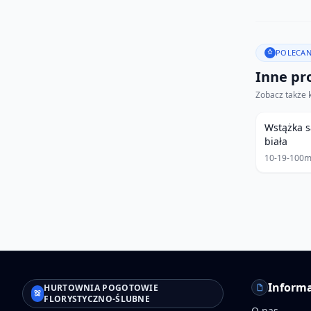
POLECAN
Inne pro
Zobacz także 
Wstążka s
biała
10-19-100
Informa
HURTOWNIA POGOTOWIE
FLORYSTYCZNO-ŚLUBNE
O nas