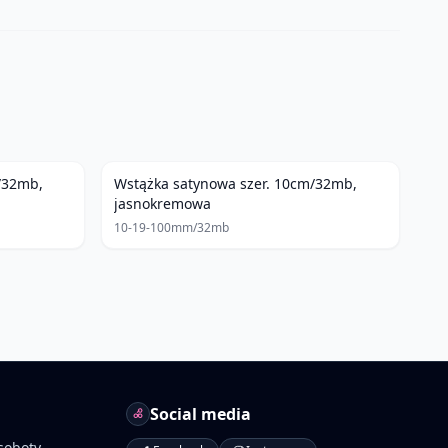
/32mb,
Wstążka satynowa szer. 10cm/32mb,
jasnokremowa
10-19-100mm/32mb
Social media
soboty