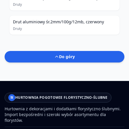
Druty
Drut aluminiowy śr.2mm/100g/12mb, czerwony
Druty
Do góry
HURTOWNIA POGOTOWIE FLORYSTYCZNO-ŚLUBNE
Hurtownia z dekoracjami i dodatkami florystyczno ślubnymi.
Import bezpośredni i szeroki wybór asortymentu dla
florystów.