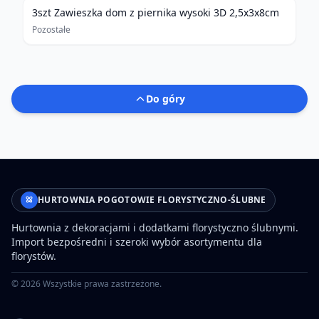
3szt Zawieszka dom z piernika wysoki 3D 2,5x3x8cm
Pozostałe
Do góry
HURTOWNIA POGOTOWIE FLORYSTYCZNO-ŚLUBNE
Hurtownia z dekoracjami i dodatkami florystyczno ślubnymi.
Import bezpośredni i szeroki wybór asortymentu dla
florystów.
©
2026
Wszystkie prawa zastrzeżone.