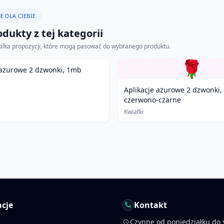
E DLA CIEBIE
dukty z tej kategorii
kilka propozycji, które mogą pasować do wybranego produktu.
🌹
 ażurowe 2 dzwonki, 1mb
Aplikacje ażurowe 2 dzwonki
czerwono-czarne
Kwiatki
cje
Kontakt
Czynne od poniedziałku do 