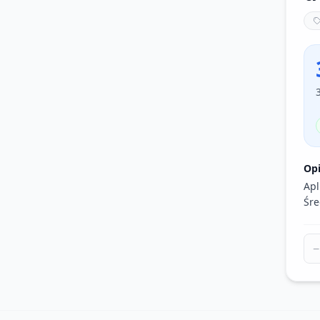
Op
Apl
Śre
−