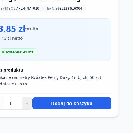
SYMBOL:
EAN:
APLM-M7-010
5902188616804
3.85 zł
brutto
3.13 zł netto
Dostępne: 49 szt.
is produktu
ikacje na metry Kwiatek Pełny Duży. 1mb, ok. 50 szt.
dnica ok. 2cm
+
Dodaj do koszyka