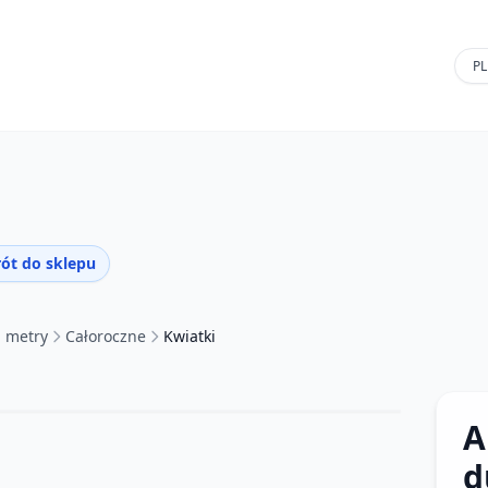
ót do sklepu
a metry
Całoroczne
Kwiatki
A
d