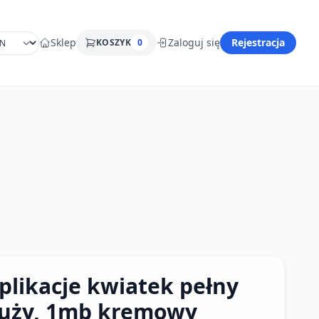
Sklep
Zaloguj się
Rejestracja
KOSZYK
0
plikacje kwiatek pełny
uży, 1mb kremowy