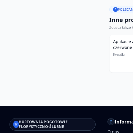
POLECAN
Inne pro
Zobacz także 
Aplikacje
czerwone
Kwiatki
Informa
HURTOWNIA POGOTOWIE
FLORYSTYCZNO-ŚLUBNE
O nas