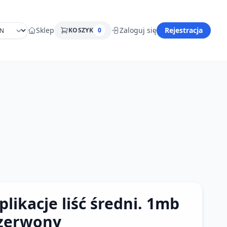
Sklep
Zaloguj się
Rejestracja
KOSZYK
0
plikacje liść średni. 1mb
zerwony