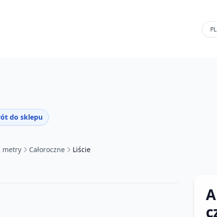
ót do sklepu
a metry
Całoroczne
Liście
A
c