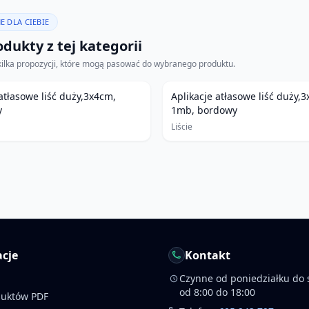
E DLA CIEBIE
dukty z tej kategorii
kilka propozycji, które mogą pasować do wybranego produktu.
 atłasowe liść duży,3x4cm,
Aplikacje atłasowe liść duży,
y
1mb, bordowy
Liście
cje
Kontakt
Czynne od poniedziałku do 
od 8:00 do 18:00
duktów PDF