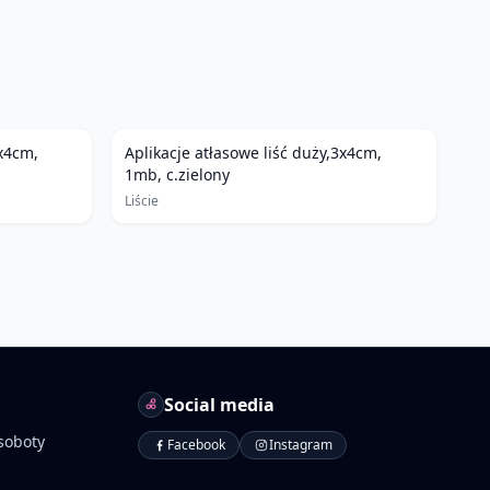
3x4cm,
Aplikacje atłasowe liść duży,3x4cm,
1mb, c.zielony
Liście
Social media
soboty
Facebook
Instagram