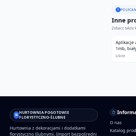
POLECAN
Inne pro
Zobacz także 
Aplikacje
1mb, biał
Liście
Informa
HURTOWNIA POGOTOWIE
FLORYSTYCZNO-ŚLUBNE
O nas
Hurtownia z dekoracjami i dodatkami
Katalog pro
florystyczno ślubnymi. Import bezpośredni