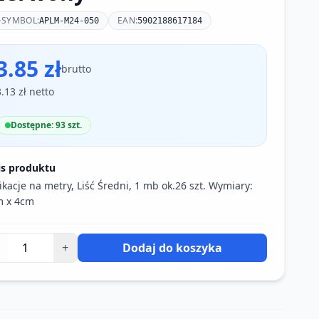
SYMBOL:
EAN:
APLM-M24-050
5902188617184
3.85 zł
brutto
3.13 zł netto
Dostępne: 93 szt.
is produktu
ikacje na metry, Liść Średni, 1 mb ok.26 szt. Wymiary:
m x 4cm
+
Dodaj do koszyka