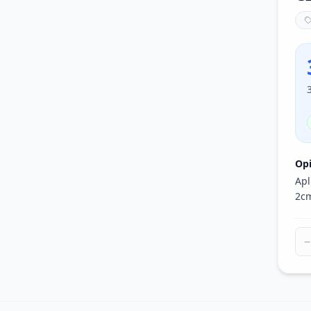
Op
Apl
2c
−