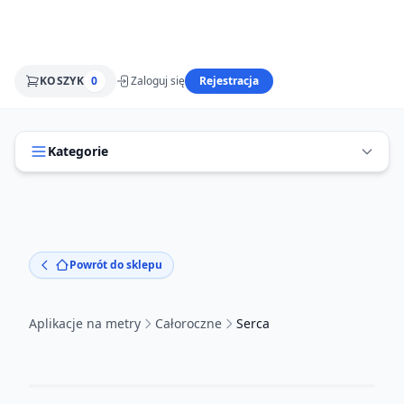
KOSZYK
0
Zaloguj się
Rejestracja
Kategorie
Powrót do sklepu
Aplikacje na metry
Całoroczne
Serca