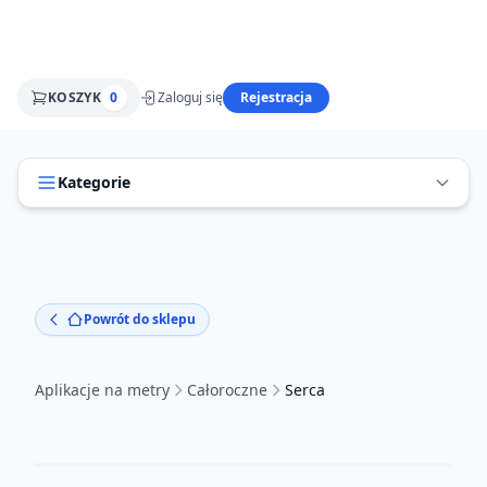
KOSZYK
0
Zaloguj się
Rejestracja
Kategorie
Powrót do sklepu
Aplikacje na metry
Całoroczne
Serca