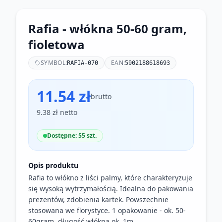
Rafia - włókna 50-60 gram,
fioletowa
SYMBOL:
EAN:
RAFIA-070
5902188618693
11.54 zł
brutto
9.38 zł netto
Dostępne: 55 szt.
Opis produktu
Rafia to włókno z liści palmy, które charakteryzuje
się wysoką wytrzymałością. Idealna do pakowania
prezentów, zdobienia kartek. Powszechnie
stosowana we florystyce. 1 opakowanie - ok. 50-
60gram, długość włókna ok. 1m.