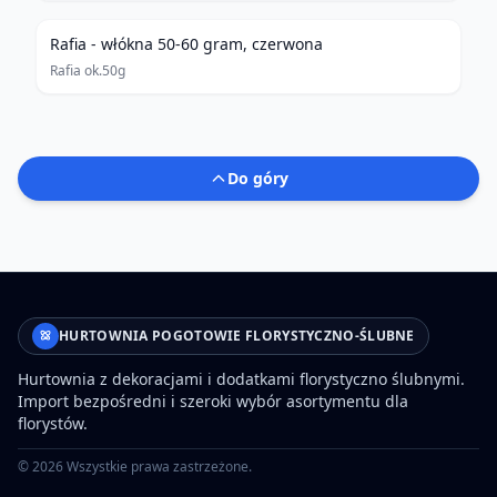
Rafia - włókna 50-60 gram, czerwona
Rafia ok.50g
Do góry
HURTOWNIA POGOTOWIE FLORYSTYCZNO-ŚLUBNE
Hurtownia z dekoracjami i dodatkami florystyczno ślubnymi.
Import bezpośredni i szeroki wybór asortymentu dla
florystów.
©
2026
Wszystkie prawa zastrzeżone.