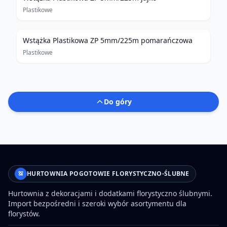
Plastikowe
Wstążka Plastikowa ZP 5mm/225m pomarańczowa
Plastikowe
Do góry
HURTOWNIA POGOTOWIE FLORYSTYCZNO-ŚLUBNE
Hurtownia z dekoracjami i dodatkami florystyczno ślubnymi.
Import bezpośredni i szeroki wybór asortymentu dla
florystów.