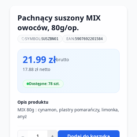
Pachnący suszony MIX
owoców, 80g/op.
SYMBOL:
EAN:
SUSZBN01
5907692201584
21.99 zł
brutto
17.88 zł netto
Dostępne: 78 szt.
Opis produktu
MIX 80g : cynamon, plastry pomarańczy, limonka,
anyż
−
+
Dodaj do koszyka