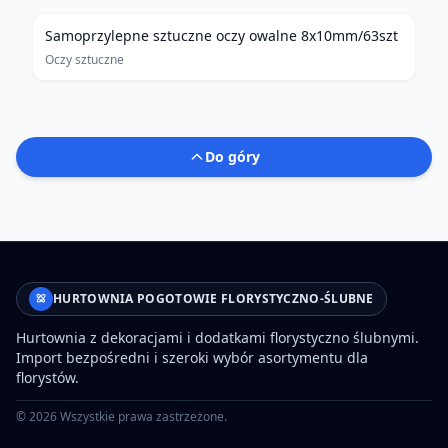
Samoprzylepne sztuczne oczy owalne 8x10mm/63szt
Oczy sztuczne
Do góry
HURTOWNIA POGOTOWIE FLORYSTYCZNO-ŚLUBNE
Hurtownia z dekoracjami i dodatkami florystyczno ślubnymi.
Import bezpośredni i szeroki wybór asortymentu dla
florystów.
©
2026
Wszystkie prawa zastrzeżone.