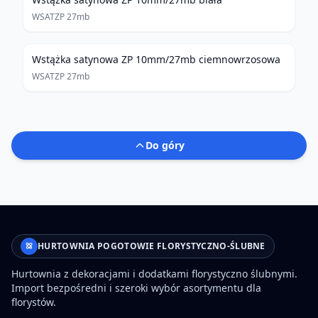
WSATZP 27mb
Wstążka satynowa ZP 10mm/27mb ciemnowrzosowa
WSATZP 27mb
Do góry
HURTOWNIA POGOTOWIE FLORYSTYCZNO-ŚLUBNE
Hurtownia z dekoracjami i dodatkami florystyczno ślubnymi.
Import bezpośredni i szeroki wybór asortymentu dla
florystów.