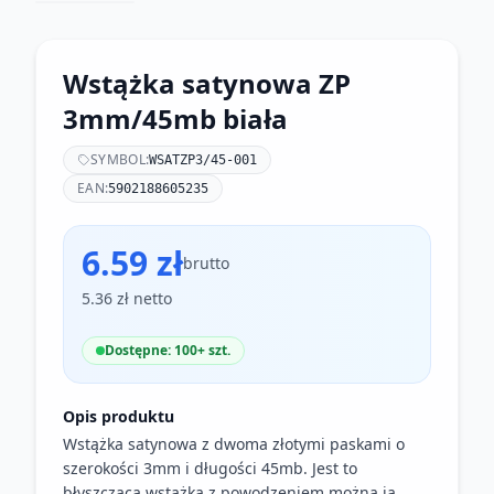
Wstążka satynowa ZP
3mm/45mb biała
SYMBOL:
WSATZP3/45-001
EAN:
5902188605235
6.59 zł
brutto
5.36 zł netto
Dostępne: 100+ szt.
Opis produktu
Wstążka satynowa z dwoma złotymi paskami o
szerokości 3mm i długości 45mb. Jest to
błyszcząca wstążka z powodzeniem można ją