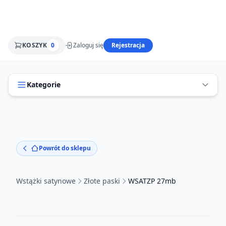
KOSZYK
0
Zaloguj się
Rejestracja
Kategorie
Powrót do sklepu
Wstążki satynowe
Złote paski
WSATZP 27mb