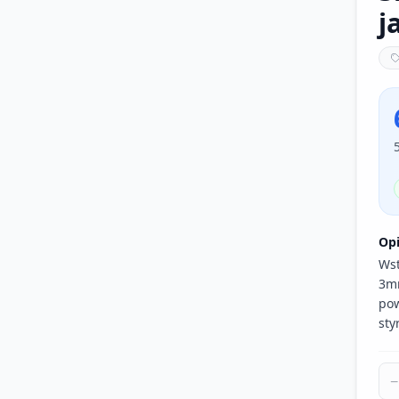
j
Op
Wst
3mm
pow
sty
−