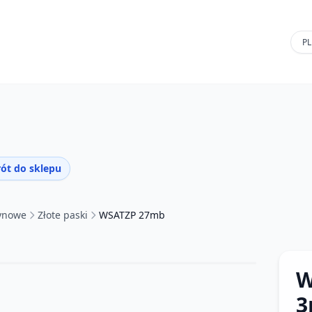
ót do sklepu
tynowe
Złote paski
WSATZP 27mb
W
3