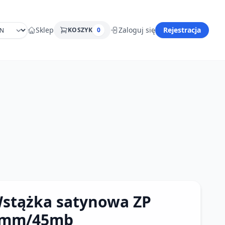
Sklep
Zaloguj się
Rejestracja
KOSZYK
0
stążka satynowa ZP
mm/45mb