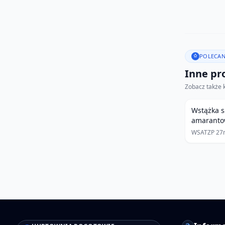
POLECAN
Inne pro
Zobacz także 
Wstążka 
amarant
WSATZP 27