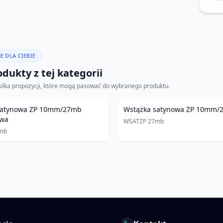
E DLA CIEBIE
dukty z tej kategorii
kilka propozycji, które mogą pasować do wybranego produktu.
satynowa ZP 10mm/27mb
Wstążka satynowa ZP 10mm/2
owa
WSATZP 27mb
mb