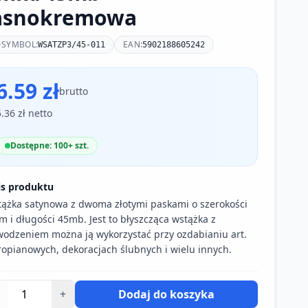
asnokremowa
SYMBOL:
EAN:
WSATZP3/45-011
5902188605242
6.59 zł
brutto
5.36 zł netto
Dostępne: 100+ szt.
is produktu
ążka satynowa z dwoma złotymi paskami o szerokości
 i długości 45mb. Jest to błyszcząca wstążka z
odzeniem można ją wykorzystać przy ozdabianiu art.
ropianowych, dekoracjach ślubnych i wielu innych.
+
Dodaj do koszyka