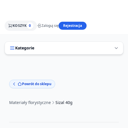
KOSZYK
0
Zaloguj się
Rejestracja
Kategorie
Powrót do sklepu
Materiały florystyczne
Sizal 40g