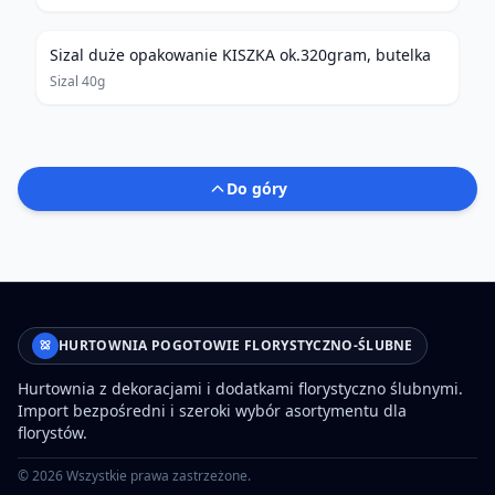
Sizal duże opakowanie KISZKA ok.320gram, butelka
Sizal 40g
Do góry
HURTOWNIA POGOTOWIE FLORYSTYCZNO-ŚLUBNE
Hurtownia z dekoracjami i dodatkami florystyczno ślubnymi.
Import bezpośredni i szeroki wybór asortymentu dla
florystów.
©
2026
Wszystkie prawa zastrzeżone.