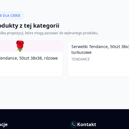
E DLA CIEBIE
dukty z tej kategorii
kilka propozycji, które mogą pasować do wybranego produktu.
🌹
Serwetki Tendance, 50szt 38x
turkusowe
Tendance, 50szt 38x38, różowe
TENDANCE
cje
Kontakt