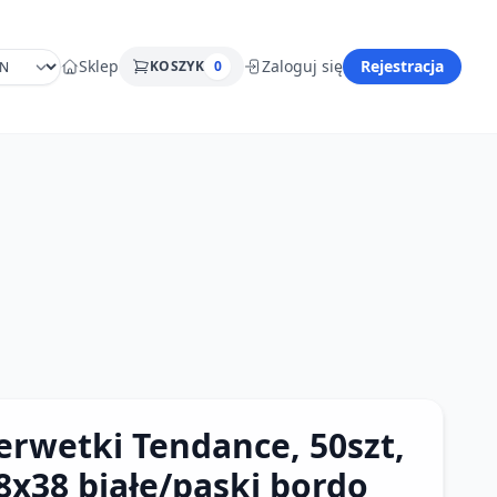
Sklep
Zaloguj się
Rejestracja
KOSZYK
0
erwetki Tendance, 50szt,
8x38 białe/paski bordo