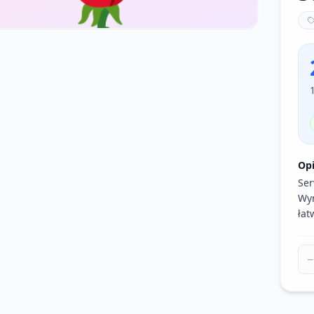
Op
Ser
Wym
łat
−