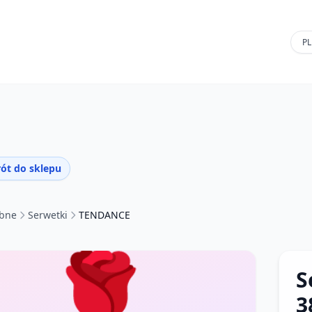
ót do sklepu
ubne
Serwetki
TENDANCE
🌹
S
3