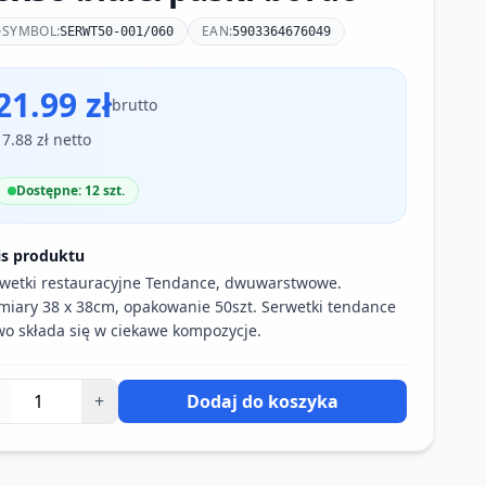
SYMBOL:
EAN:
SERWT50-001/060
5903364676049
21.99 zł
brutto
17.88 zł netto
Dostępne: 12 szt.
is produktu
wetki restauracyjne Tendance, dwuwarstwowe.
iary 38 x 38cm, opakowanie 50szt. Serwetki tendance
wo składa się w ciekawe kompozycje.
+
Dodaj do koszyka