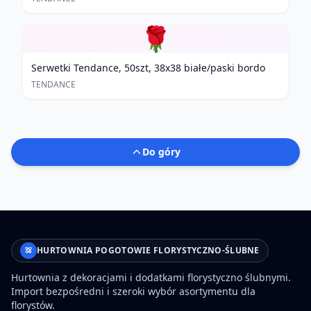
🌹
Serwetki Tendance, 50szt, 38x38 białe/paski bordo
TENDANCE
Do góry
HURTOWNIA POGOTOWIE FLORYSTYCZNO-ŚLUBNE
Hurtownia z dekoracjami i dodatkami florystyczno ślubnymi.
Import bezpośredni i szeroki wybór asortymentu dla
florystów.