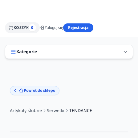
KOSZYK
0
Zaloguj się
Rejestracja
Kategorie
Powrót do sklepu
Artykuły ślubne
Serwetki
TENDANCE