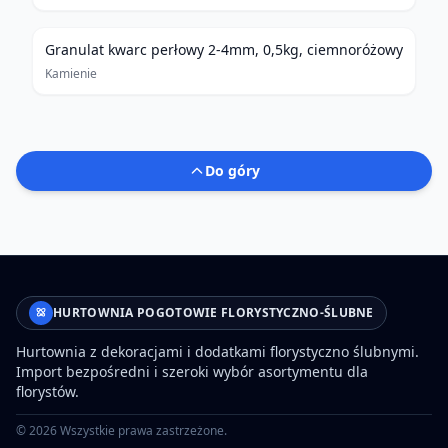
Granulat kwarc perłowy 2-4mm, 0,5kg, ciemnoróżowy
Kamienie
Do góry
HURTOWNIA POGOTOWIE FLORYSTYCZNO-ŚLUBNE
Hurtownia z dekoracjami i dodatkami florystyczno ślubnymi.
Import bezpośredni i szeroki wybór asortymentu dla
florystów.
©
2026
Wszystkie prawa zastrzeżone.