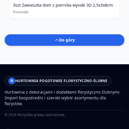
3szt Zawieszka dom z piernika wysoki 3D 2,5x3x8cm
Pozostałe
Do góry
HURTOWNIA POGOTOWIE FLORYSTYCZNO-ŚLUBNE
Hurtownia z dekoracjami i dodatkami florystyczno ślubnymi.
Import bezpośredni i szeroki wybór asortymentu dla
florystów.
©
2026
Wszystkie prawa zastrzeżone.