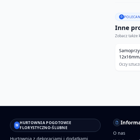
POLECAN
Inne pro
Zobacz także 
Samoprzylepne sztuczn
12x16mm/
Oczy sztucz
Informa
HURTOWNIA POGOTOWIE
FLORYSTYCZNO-ŚLUBNE
O nas
Hurtownia z dekoracjami i dodatkami