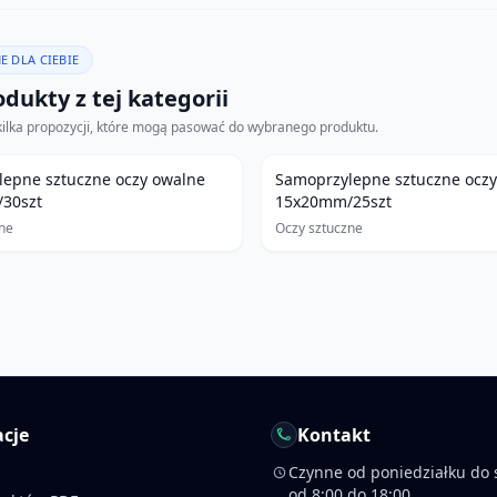
E DLA CIEBIE
dukty z tej kategorii
kilka propozycji, które mogą pasować do wybranego produktu.
e oczy owalne
Samoprzylepne sztuczne oczy owalne
30szt
15x20mm/25szt
ne
Oczy sztuczne
cje
Kontakt
Czynne od poniedziałku do 
od 8:00 do 18:00