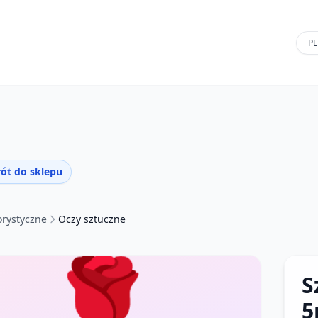
ót do sklepu
orystyczne
Oczy sztuczne
🌹
S
5