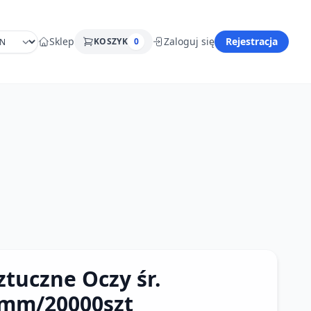
Sklep
Zaloguj się
Rejestracja
KOSZYK
0
ztuczne Oczy śr.
mm/20000szt