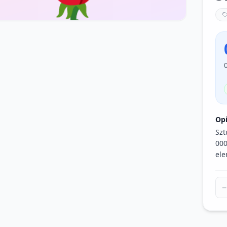
Op
Szt
000
ele
−