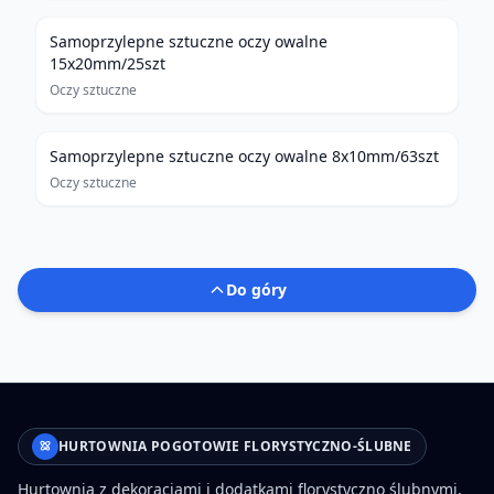
Samoprzylepne sztuczne oczy owalne
15x20mm/25szt
Oczy sztuczne
Samoprzylepne sztuczne oczy owalne 8x10mm/63szt
Oczy sztuczne
Do góry
HURTOWNIA POGOTOWIE FLORYSTYCZNO-ŚLUBNE
Hurtownia z dekoracjami i dodatkami florystyczno ślubnymi.