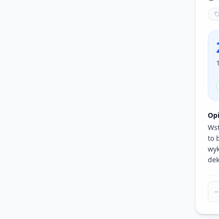
Op
Wst
to 
wyk
dek
−