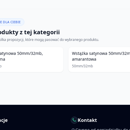
E DLA CIEBIE
dukty z tej kategorii
kilka propozycji, które mogą pasować do wybranego produktu.
satynowa 50mm/32mb,
Wstążka satynowa 50mm/32m
yna
amarantowa
b
50mm/32mb
cje
Kontakt
Czynne od poniedziałku do 