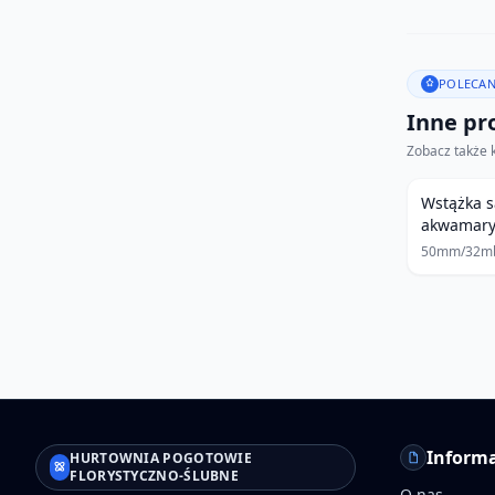
POLECAN
Inne pro
Zobacz także 
Wstążka 
akwamar
50mm/32m
Informa
HURTOWNIA POGOTOWIE
FLORYSTYCZNO-ŚLUBNE
O nas