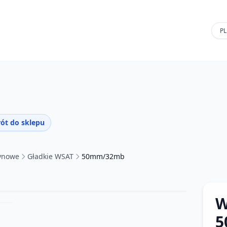
ót do sklepu
tynowe
Gładkie WSAT
50mm/32mb
W
5