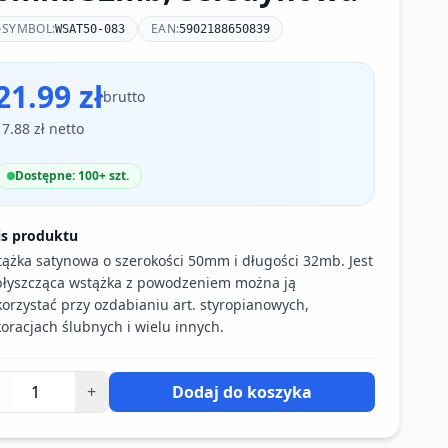
SYMBOL:
EAN:
WSAT50-083
5902188650839
21.99 zł
brutto
17.88 zł netto
Dostępne: 100+ szt.
is produktu
ążka satynowa o szerokości 50mm i długości 32mb. Jest
błyszcząca wstążka z powodzeniem można ją
orzystać przy ozdabianiu art. styropianowych,
oracjach ślubnych i wielu innych.
+
Dodaj do koszyka