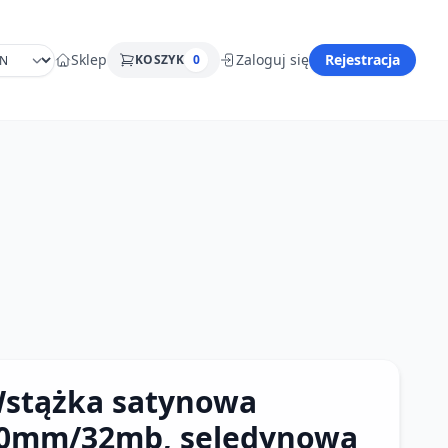
Sklep
Zaloguj się
Rejestracja
KOSZYK
0
stążka satynowa
0mm/32mb, seledynowa