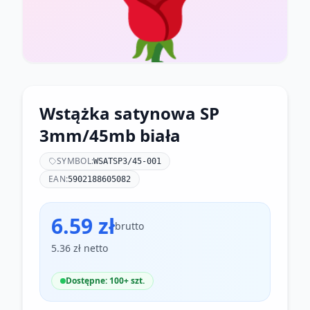
🌹
Wstążka satynowa SP
3mm/45mb biała
SYMBOL:
WSATSP3/45-001
EAN:
5902188605082
6.59 zł
brutto
5.36 zł netto
Dostępne: 100+ szt.