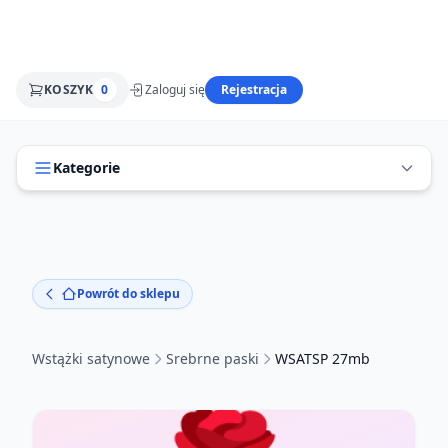
KOSZYK
0
Zaloguj się
Rejestracja
Kategorie
Powrót do sklepu
Wstążki satynowe
Srebrne paski
WSATSP 27mb