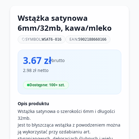
Wstążka satynowa
6mm/32mb, kawa/mleko
SYMBOL:
EAN:
WSAT6-016
5902188660166
3.67 zł
brutto
2.98 zł netto
Dostępne: 100+ szt.
Opis produktu
Wstążka satynowa o szerokości 6mm i długości
32mb.
Jest to błyszcząca wstążka z powodzeniem można
ją wykorzystać przy ozdabianiu art.
styropianowych, dekoracjach ślubnych i wielu