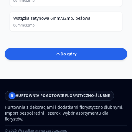
06mm/32mb
Wstążka satynowa 6mm/32mb, beżowa
06mm/32mb
Do góry
HURTOWNIA POGOTOWIE FLORYSTYCZNO-ŚLUBNE
Hurtownia z dekoracjami i dodatkami florystyczno ślubnymi.
Import bezpośredni i szeroki wybór asortymentu dla
florystów.
©
2026
Wszystkie prawa zastrzeżone.