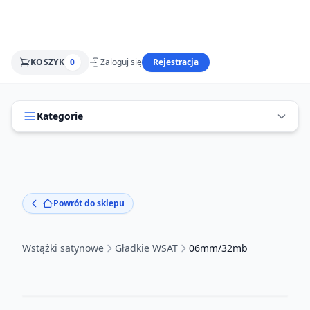
KOSZYK
0
Zaloguj się
Rejestracja
Kategorie
Powrót do sklepu
Wstążki satynowe
Gładkie WSAT
06mm/32mb