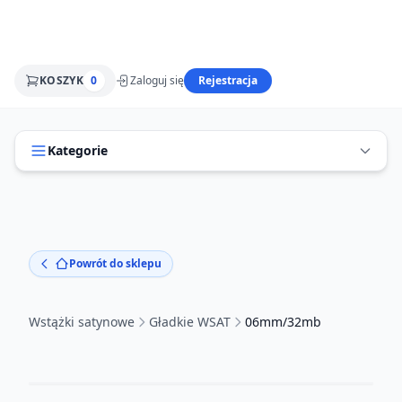
KOSZYK
0
Zaloguj się
Rejestracja
Kategorie
Powrót do sklepu
Wstążki satynowe
Gładkie WSAT
06mm/32mb