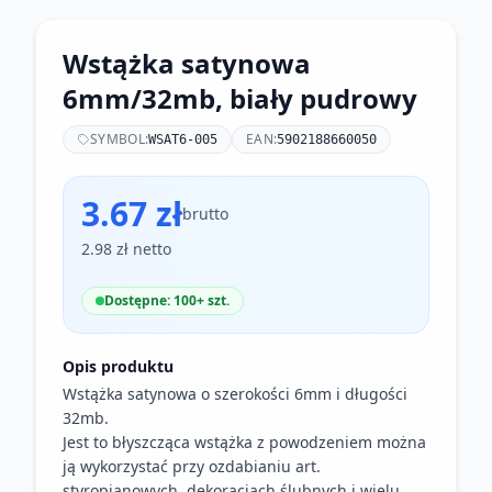
Wstążka satynowa
6mm/32mb, biały pudrowy
SYMBOL:
EAN:
WSAT6-005
5902188660050
3.67 zł
brutto
2.98 zł netto
Dostępne: 100+ szt.
Opis produktu
Wstążka satynowa o szerokości 6mm i długości
32mb.
Jest to błyszcząca wstążka z powodzeniem można
ją wykorzystać przy ozdabianiu art.
styropianowych, dekoracjach ślubnych i wielu