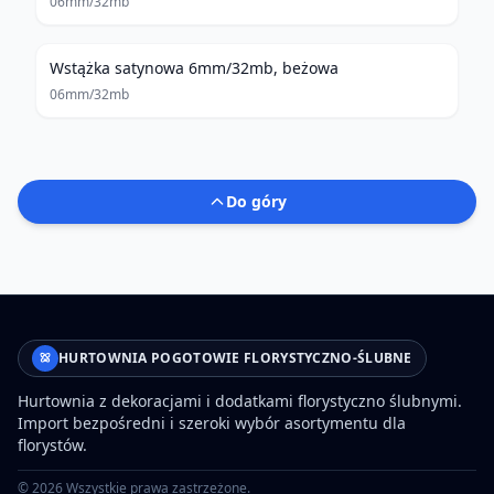
06mm/32mb
Wstążka satynowa 6mm/32mb, beżowa
06mm/32mb
Do góry
HURTOWNIA POGOTOWIE FLORYSTYCZNO-ŚLUBNE
Hurtownia z dekoracjami i dodatkami florystyczno ślubnymi.
Import bezpośredni i szeroki wybór asortymentu dla
florystów.
©
2026
Wszystkie prawa zastrzeżone.