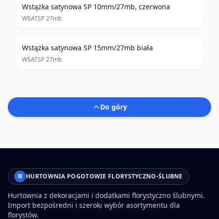
Wstążka satynowa SP 10mm/27mb, czerwona
WSATSP 27mb
Wstążka satynowa SP 15mm/27mb biała
WSATSP 27mb
Do góry
HURTOWNIA POGOTOWIE FLORYSTYCZNO-ŚLUBNE
Hurtownia z dekoracjami i dodatkami florystyczno ślubnymi.
Import bezpośredni i szeroki wybór asortymentu dla
florystów.