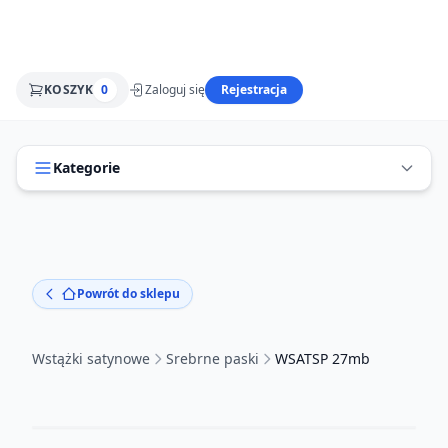
KOSZYK
0
Zaloguj się
Rejestracja
Kategorie
Powrót do sklepu
Wstążki satynowe
Srebrne paski
WSATSP 27mb