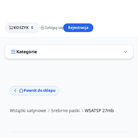
KOSZYK
0
Zaloguj się
Rejestracja
Kategorie
Powrót do sklepu
Wstążki satynowe
Srebrne paski
WSATSP 27mb