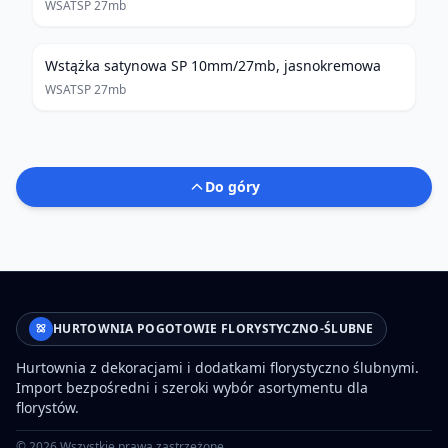
WSATSP 27mb
Wstążka satynowa SP 10mm/27mb, jasnokremowa
WSATSP 27mb
Do góry
HURTOWNIA POGOTOWIE FLORYSTYCZNO-ŚLUBNE
Hurtownia z dekoracjami i dodatkami florystyczno ślubnymi.
Import bezpośredni i szeroki wybór asortymentu dla
florystów.
©
2026
Wszystkie prawa zastrzeżone.